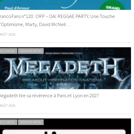
rancoFans n°120 : ORP – OAI REGGAE PARTY, Une Touche
’Optimisme, Marty, David McNeil…
 AOÛT 2026
ACTU METAL
WEBZINE METAL
egadeth tire sa révérence à Paris et Lyon en 2027
 AOÛT 2026
ACTU METAL
WEBZINE METAL