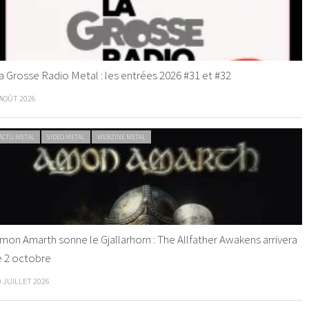
a Grosse Radio Metal : les entrées 2026 #31 et #32
 AOÛT 2026
ACTU METAL
VIDEO METAL
WEBZINE METAL
mon Amarth sonne le Gjallarhorn : The Allfather Awakens arrivera
e 2 octobre
0 JUILLET 2026