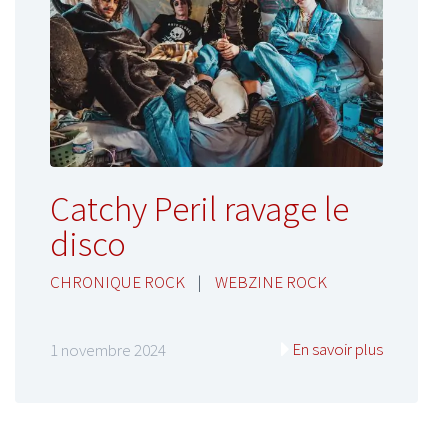
Catchy Peril ravage le
disco
CHRONIQUE ROCK
|
WEBZINE ROCK
En savoir plus
1 novembre 2024