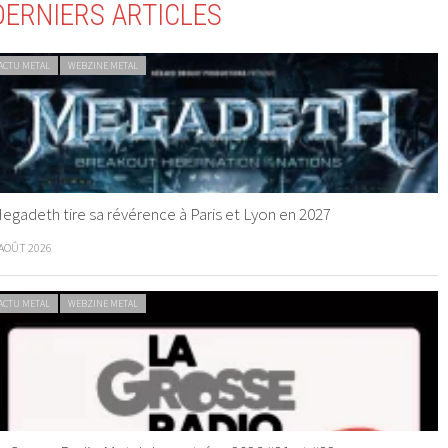
DERNIERS ARTICLES
ACTU METAL
WEBZINE METAL
egadeth tire sa révérence à Paris et Lyon en 2027
 AOÛT 2026
ACTU METAL
WEBZINE METAL