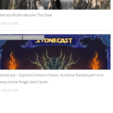
helsea Wolfe dévoile The Dark
9 JUILLET 2026
CHRONIQUE METAL
WEBZINE METAL
tonecast – Expand Crimson Chaos : le retour flamboyant d’un
eavy metal forgé dans l’acier
8 JUILLET 2026