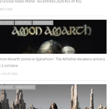
a Grosse Radio Metal : les entrées 2026 #31 et #32
 AOÛT 2026
ACTU METAL
VIDEO METAL
WEBZINE METAL
mon Amarth sonne le Gjallarhorn : The Allfather Awakens arrivera
e 2 octobre
0 JUILLET 2026
ACTU METAL
WEBZINE METAL