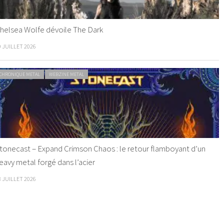
helsea Wolfe dévoile The Dark
9 JUILLET 2026
CHRONIQUE METAL
WEBZINE METAL
tonecast – Expand Crimson Chaos : le retour flamboyant d’un
eavy metal forgé dans l’acier
8 JUILLET 2026