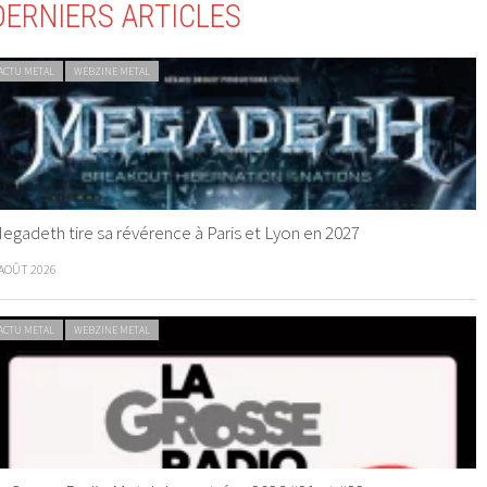
DERNIERS ARTICLES
ACTU METAL
WEBZINE METAL
egadeth tire sa révérence à Paris et Lyon en 2027
 AOÛT 2026
ACTU METAL
WEBZINE METAL