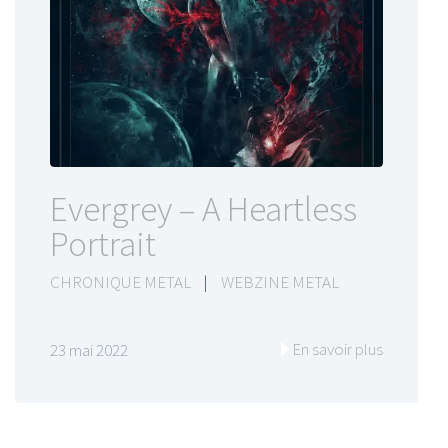
Evergrey – A Heartless
Portrait
CHRONIQUE METAL
|
WEBZINE METAL
En savoir plus
23 mai 2022