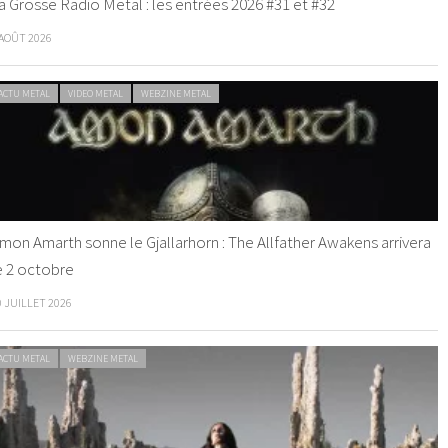
a Grosse Radio Metal : les entrées 2026 #31 et #32
 AOÛT 2026
ACTU METAL
VIDEO METAL
WEBZINE METAL
mon Amarth sonne le Gjallarhorn : The Allfather Awakens arrivera
e 2 octobre
0 JUILLET 2026
ACTU METAL
WEBZINE METAL