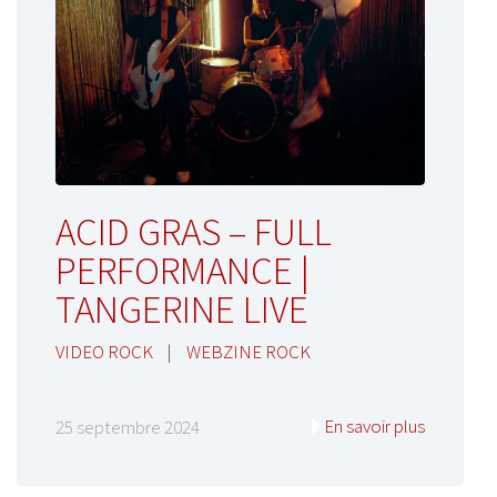
ACID GRAS – FULL
PERFORMANCE |
TANGERINE LIVE
VIDEO ROCK
|
WEBZINE ROCK
En savoir plus
25 septembre 2024