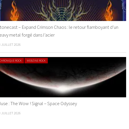
tonecast – Expand Crimson Chaos : le retour flamboyant d’un
eavy metal forgé dans l’acier
8 JUILLET 2026
CHRONIQUE ROCK
WEBZINE ROCK
use : The Wow ! Signal – Space Odyssey
8 JUILLET 2026