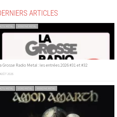
DERNIERS ARTICLES
ACTU METAL
WEBZINE METAL
a Grosse Radio Metal : les entrées 2026 #31 et #32
 AOÛT 2026
ACTU METAL
VIDEO METAL
WEBZINE METAL