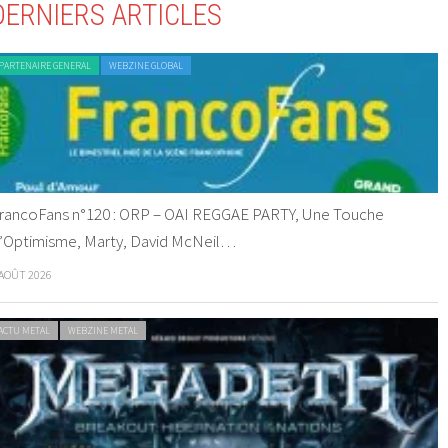
DERNIERS ARTICLES
PARTENAIRE GENERAL
WEBZINE GLOBAL
rancoFans n°120 : ORP – OAI REGGAE PARTY, Une Touche
’Optimisme, Marty, David McNeil…
 AOÛT 2026
ACTU METAL
WEBZINE METAL