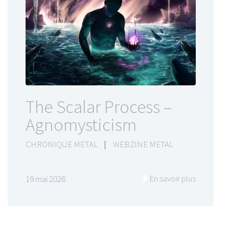
The Scalar Process –
Agnomysticism
CHRONIQUE METAL
|
WEBZINE METAL
En savoir plus
19 mai 2026