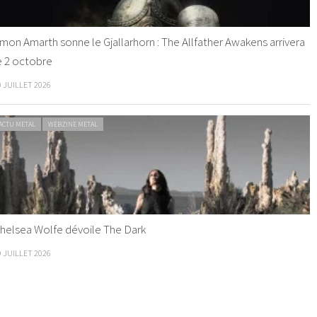
mon Amarth sonne le Gjallarhorn : The Allfather Awakens arrivera
e 2 octobre
0 JUILLET 2026
ACTU METAL
WEBZINE METAL
helsea Wolfe dévoile The Dark
9 JUILLET 2026