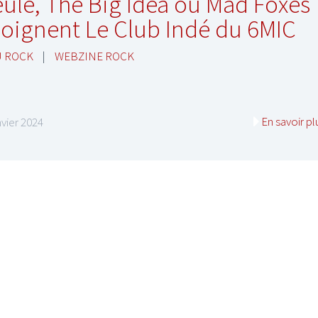
ule, The Big Idea ou Mad Foxes
joignent Le Club Indé du 6MIC
U ROCK
|
WEBZINE ROCK
En savoir pl
nvier 2024