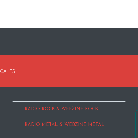
EGALES
RADIO ROCK & WEBZINE ROCK
RADIO METAL & WEBZINE METAL