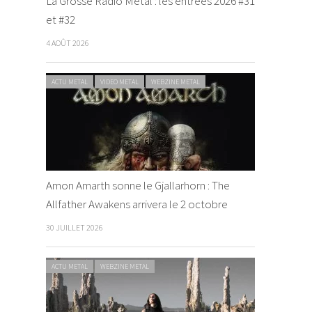
La Grosse Radio Metal : les entrées 2026 #31
et #32
4 AOÛT 2026
ACTU METAL
VIDEO METAL
WEBZINE METAL
Amon Amarth sonne le Gjallarhorn : The
Allfather Awakens arrivera le 2 octobre
30 JUILLET 2026
ACTU METAL
WEBZINE METAL