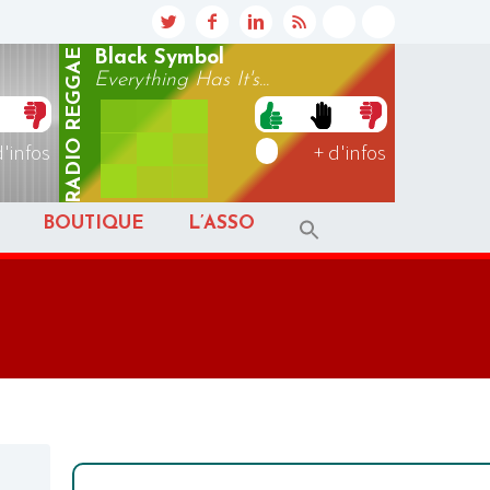
REGGAE
Black Symbol
Everything Has It's...
RADIO
d'infos
+ d'infos
BOUTIQUE
L’ASSO