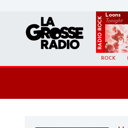
Loons
ROCK
Tonight
RADIO
ROCK