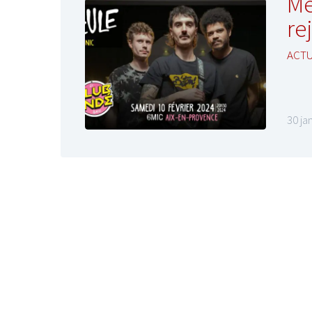
Me
re
ACT
30 ja