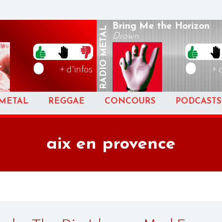
Bring Me the Horizon
METAL
Drown
RADIO
+ d'infos
+ 
METAL
REGGAE
CONCOURS
PODCASTS
aix en provence