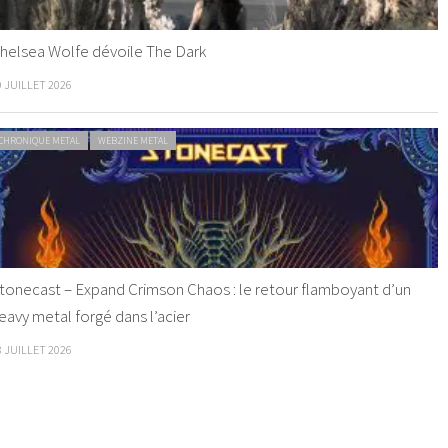
helsea Wolfe dévoile The Dark
9 JUILLET 2026
CHRONIQUE METAL
WEBZINE METAL
tonecast – Expand Crimson Chaos : le retour flamboyant d’un
eavy metal forgé dans l’acier
8 JUILLET 2026