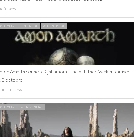
 AOÛT 2026
ACTU METAL
VIDEO METAL
WEBZINE METAL
mon Amarth sonne le Gjallarhorn : The Allfather Awakens arrivera
e 2 octobre
0 JUILLET 2026
ACTU METAL
WEBZINE METAL