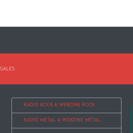
EGALES
RADIO ROCK & WEBZINE ROCK
RADIO METAL & WEBZINE METAL