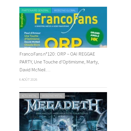
PARTENAIRE GENERAL
WEBZINE GLOBAL
FrancoFans n°120 : ORP – OAI REGGAE
PARTY, Une Touche d’Optimisme, Marty,
David McNeil…
6 AOÛT 2026
ACTU METAL
WEBZINE METAL