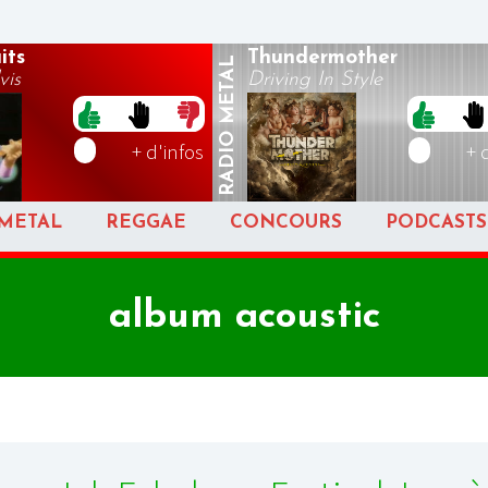
its
Thundermother
METAL
vis
Driving In Style
RADIO
+ d'infos
+ 
METAL
REGGAE
CONCOURS
PODCASTS
album acoustic