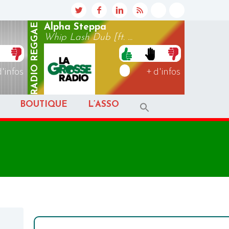
REGGAE
Alpha Steppa
Whip Lash Dub [ft. ...
RADIO
d'infos
+ d'infos
BOUTIQUE
L’ASSO