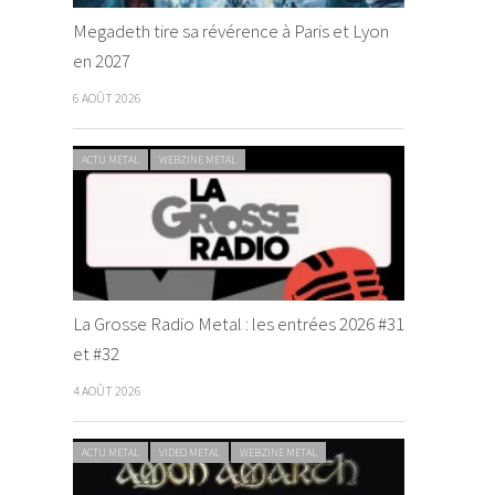
Megadeth tire sa révérence à Paris et Lyon
en 2027
6 AOÛT 2026
ACTU METAL
WEBZINE METAL
La Grosse Radio Metal : les entrées 2026 #31
et #32
4 AOÛT 2026
ACTU METAL
VIDEO METAL
WEBZINE METAL