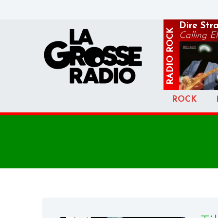
Dire Stra
ROCK
Calling El
RADIO
ROCK