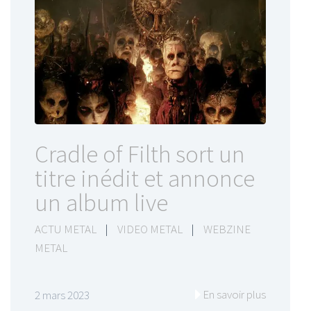
Cradle of Filth sort un
titre inédit et annonce
un album live
ACTU METAL
|
VIDEO METAL
|
WEBZINE
METAL
En savoir plus
2 mars 2023