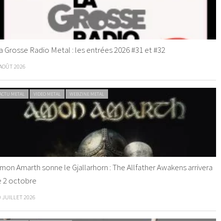
a Grosse Radio Metal : les entrées 2026 #31 et #32
 AOÛT 2026
ACTU METAL
VIDEO METAL
WEBZINE METAL
mon Amarth sonne le Gjallarhorn : The Allfather Awakens arrivera
e 2 octobre
0 JUILLET 2026