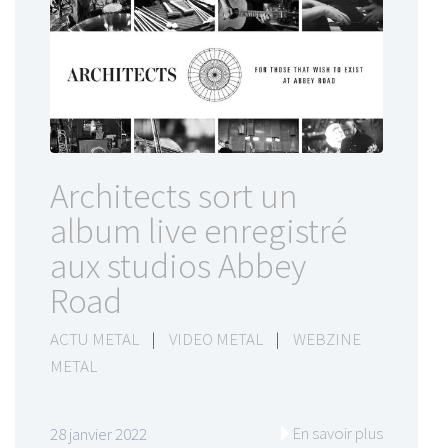
Architects sort un
album live enregistré
aux studios Abbey
Road
ACTU METAL
|
VIDEO METAL
|
WEBZINE
METAL
En savoir plus
28 janvier 2022