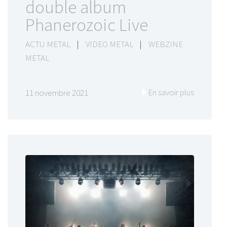
double album
Phanerozoic Live
ACTU METAL
|
VIDEO METAL
|
WEBZINE
METAL
En savoir plus
11 novembre 2021