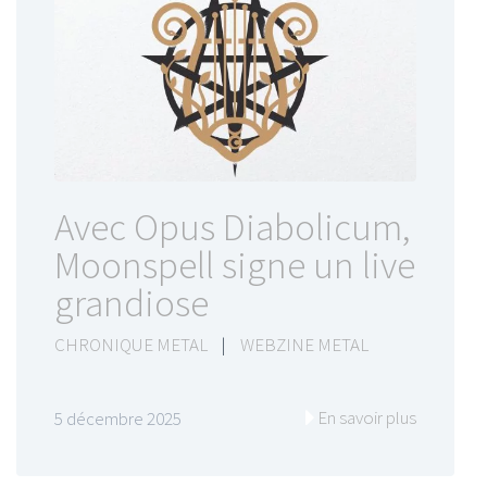
Avec Opus Diabolicum,
Moonspell signe un live
grandiose
CHRONIQUE METAL
|
WEBZINE METAL
En savoir plus
5 décembre 2025