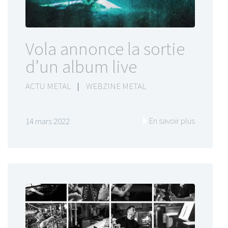
Vola annonce la sortie
d’un album live
ACTU METAL
|
WEBZINE METAL
En savoir plus
14 mars 2022