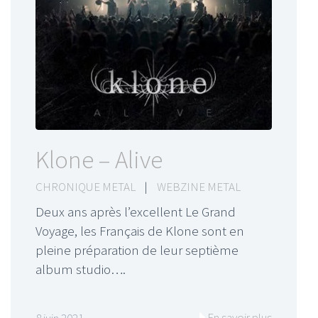
Klone – Alive
CHRONIQUE METAL
|
WEBZINE METAL
Deux ans après l’excellent Le Grand
Voyage, les Français de Klone sont en
pleine préparation de leur septième
album studio….
En savoir plus
8 juin 2021