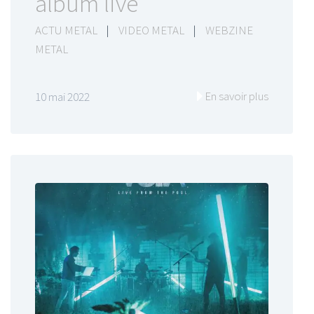
album live
ACTU METAL
|
VIDEO METAL
|
WEBZINE
METAL
En savoir plus
10 mai 2022