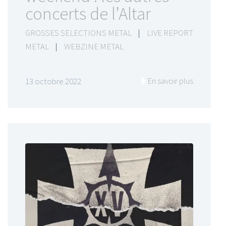
concerts de l’Altar
GROSSES SELECTIONS METAL
|
LIVE REPORT
METAL
|
WEBZINE METAL
En savoir plus
13 octobre 2022