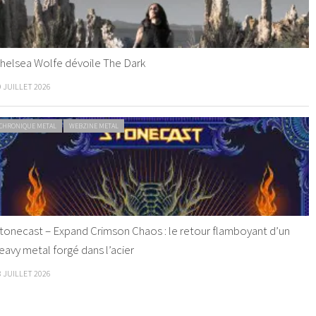
helsea Wolfe dévoile The Dark
9 JUILLET 2026
CHRONIQUE METAL
WEBZINE METAL
tonecast – Expand Crimson Chaos : le retour flamboyant d’un
eavy metal forgé dans l’acier
8 JUILLET 2026