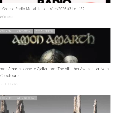
a Grosse Radio Metal : les entrées 2026 #31 et #32
 AOÛT 2026
ACTU METAL
VIDEO METAL
WEBZINE METAL
mon Amarth sonne le Gjallarhorn : The Allfather Awakens arrivera
e 2 octobre
0 JUILLET 2026
ACTU METAL
WEBZINE METAL