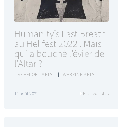
Humanity’s Last Breath
au Hellfest 2022 : Mais
qui a bouché l’évier de
l’Altar ?
LIVE REPORT METAL
|
WEBZINE METAL
En savoir plus
11 août 2022