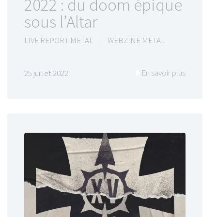
2022 : du doom épique
sous l’Altar
LIVE REPORT METAL
|
WEBZINE METAL
En savoir plus
25 juillet 2022