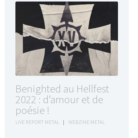
Benighted au Hellfest
2022 : d’amour et de
poésie !
LIVE REPORT METAL
|
WEBZINE METAL