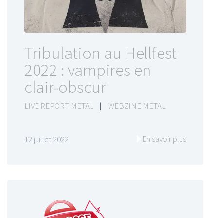
Tribulation au Hellfest
2022 : vampires en
clair-obscur
LIVE REPORT METAL
|
WEBZINE METAL
En savoir plus
12 juillet 2022