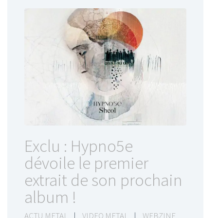
Exclu : Hypno5e
dévoile le premier
extrait de son prochain
album !
ACTU METAL
|
VIDEO METAL
|
WEBZINE