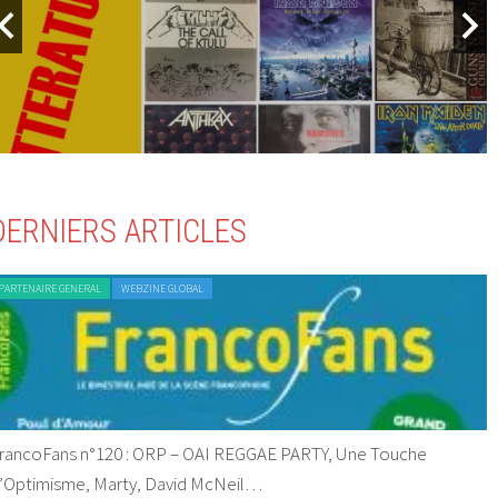
DERNIERS ARTICLES
PARTENAIRE GENERAL
WEBZINE GLOBAL
rancoFans n°120 : ORP – OAI REGGAE PARTY, Une Touche
’Optimisme, Marty, David McNeil…