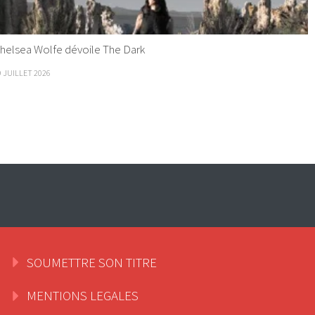
helsea Wolfe dévoile The Dark
9 JUILLET 2026
SOUMETTRE SON TITRE
MENTIONS LEGALES