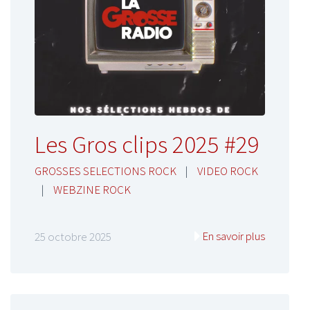
Les Gros clips 2025 #29
GROSSES SELECTIONS ROCK
|
VIDEO ROCK
|
WEBZINE ROCK
En savoir plus
25 octobre 2025