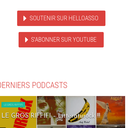
SOUTENIR SUR HELLOASSO
S'ABONNER SUR YOUTUBE
DERNIERS PODCASTS
LE GROS RIFFIFI
ttératurock !!!
LE GROS RIFFIFI – S