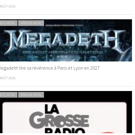
 AOÛT 2026
ACTU METAL
WEBZINE METAL
egadeth tire sa révérence à Paris et Lyon en 2027
 AOÛT 2026
ACTU METAL
WEBZINE METAL