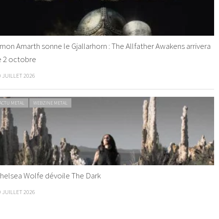
mon Amarth sonne le Gjallarhorn : The Allfather Awakens arrivera
e 2 octobre
0 JUILLET 2026
ACTU METAL
WEBZINE METAL
helsea Wolfe dévoile The Dark
9 JUILLET 2026