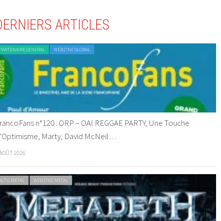
DERNIERS ARTICLES
PARTENAIRE GENERAL
WEBZINE GLOBAL
rancoFans n°120 : ORP – OAI REGGAE PARTY, Une Touche
’Optimisme, Marty, David McNeil…
 AOÛT 2026
ACTU METAL
WEBZINE METAL