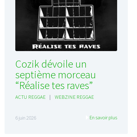
Cozik dévoile un
septième morceau
“Réalise tes raves”
ACTU REGGAE
|
WEBZINE REGGAE
En savoir plus
6 juin 2026