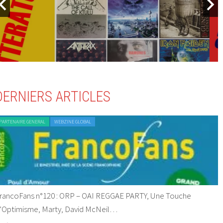
DERNIERS ARTICLES
PARTENAIRE GENERAL
WEBZINE GLOBAL
rancoFans n°120 : ORP – OAI REGGAE PARTY, Une Touche
’Optimisme, Marty, David McNeil…