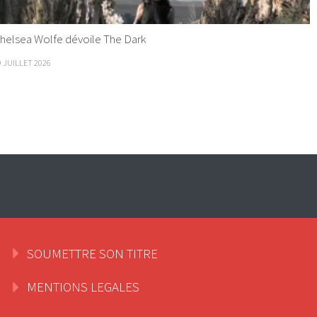
helsea Wolfe dévoile The Dark
9 JUILLET 2026
SOUMETTRE SON TITRE
MENTIONS LEGALES