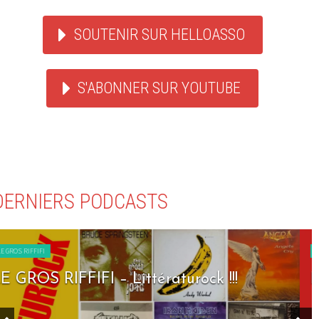
SOUTENIR SUR HELLOASSO
S'ABONNER SUR YOUTUBE
DERNIERS PODCASTS
LE GROS RIFFIFI
LE GROS RIFFIFI – Seven Days To Rock !!!