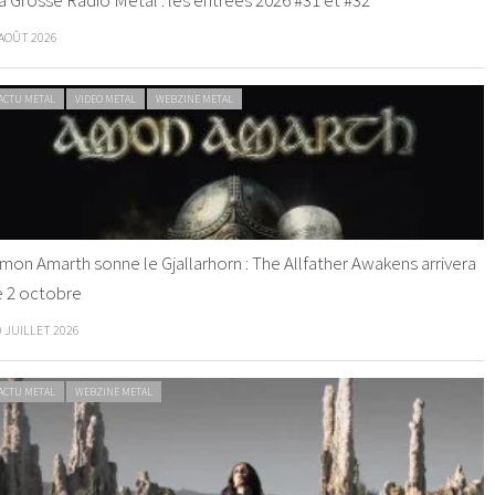
 AOÛT 2026
ACTU METAL
VIDEO METAL
WEBZINE METAL
mon Amarth sonne le Gjallarhorn : The Allfather Awakens arrivera
e 2 octobre
0 JUILLET 2026
ACTU METAL
WEBZINE METAL