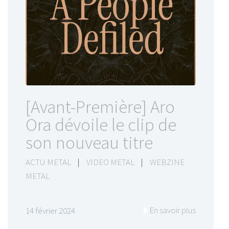
[Avant-Première] Aro
Ora dévoile le clip de
son nouveau titre
ACTU METAL
|
VIDEO METAL
|
WEBZINE
METAL
En savoir plus
14 février 2024