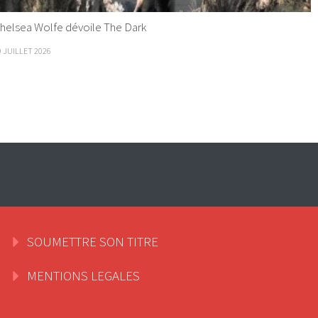
helsea Wolfe dévoile The Dark
9 JUILLET 2026
SOUMETTRE SON TITRE
MENTIONS LEGALES