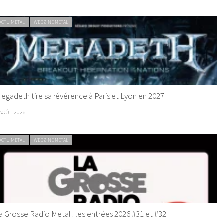
ACTU METAL
WEBZINE METAL
egadeth tire sa révérence à Paris et Lyon en 2027
 AOÛT 2026
ACTU METAL
WEBZINE METAL
a Grosse Radio Metal : les entrées 2026 #31 et #32