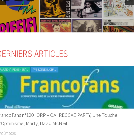
DERNIERS ARTICLES
PARTENAIRE GENERAL
WEBZINE GLOBAL
rancoFans n°120 : ORP – OAI REGGAE PARTY, Une Touche
’Optimisme, Marty, David McNeil…
 AOÛT 2026