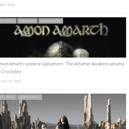
 AOÛT 2026
ACTU METAL
VIDEO METAL
WEBZINE METAL
mon Amarth sonne le Gjallarhorn : The Allfather Awakens arrivera
e 2 octobre
0 JUILLET 2026
ACTU METAL
WEBZINE METAL