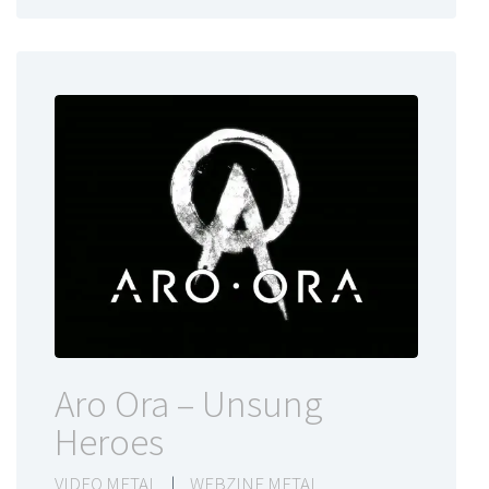
Aro Ora – Unsung
Heroes
VIDEO METAL
|
WEBZINE METAL