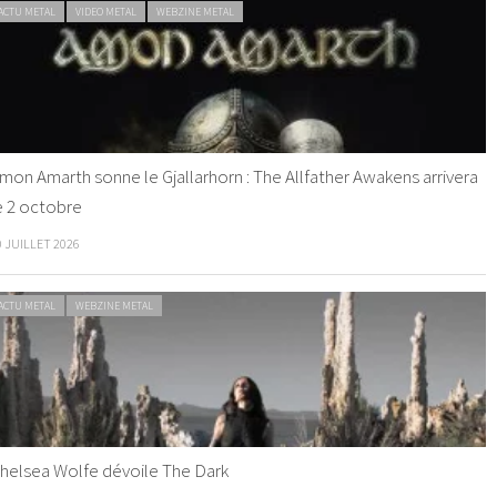
ACTU METAL
VIDEO METAL
WEBZINE METAL
mon Amarth sonne le Gjallarhorn : The Allfather Awakens arrivera
e 2 octobre
0 JUILLET 2026
ACTU METAL
WEBZINE METAL
helsea Wolfe dévoile The Dark