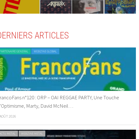
DERNIERS ARTICLES
PARTENAIRE GENERAL
WEBZINE GLOBAL
rancoFans n°120 : ORP – OAI REGGAE PARTY, Une Touche
’Optimisme, Marty, David McNeil…
 AOÛT 2026
ACTU METAL
WEBZINE METAL