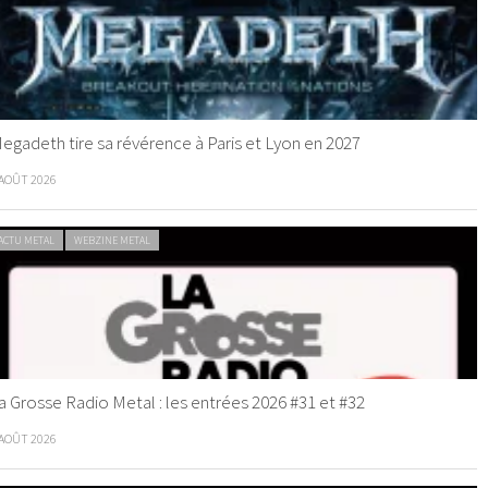
egadeth tire sa révérence à Paris et Lyon en 2027
 AOÛT 2026
ACTU METAL
WEBZINE METAL
a Grosse Radio Metal : les entrées 2026 #31 et #32
 AOÛT 2026