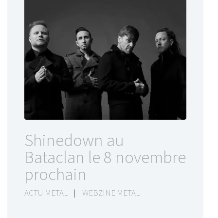
Shinedown au
Bataclan le 8 novembre
prochain
ACTU METAL
|
WEBZINE METAL