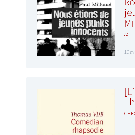
Ro
je
Mi
ACT
16 av
[L
Th
CHR