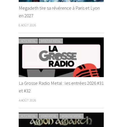
Megadeth tire sa révérence à Paris et Lyon
en 2027
6 AOÛT 2026
ACTU METAL
WEBZINE METAL
La Grosse Radio Metal : les entrées 2026 #31
et #32
4 AOÛT 2026
ACTU METAL
VIDEO METAL
WEBZINE METAL