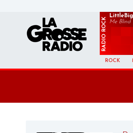
LittleBi
ROCK
Me Blind
RADIO
ROCK