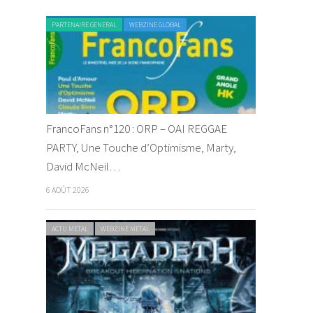
PARTENAIRE GENERAL
WEBZINE GLOBAL
FrancoFans n°120 : ORP – OAI REGGAE
PARTY, Une Touche d’Optimisme, Marty,
David McNeil…
6 AOÛT 2026
ACTU METAL
WEBZINE METAL