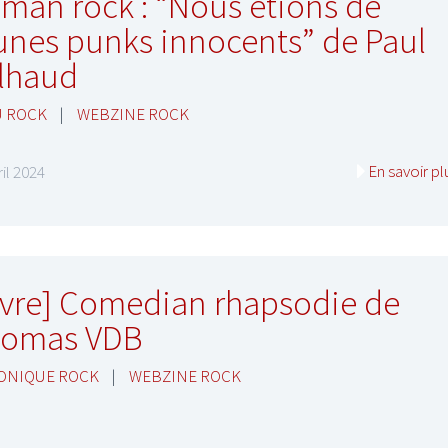
man rock : “Nous étions de
unes punks innocents” de Paul
lhaud
U ROCK
|
WEBZINE ROCK
En savoir pl
ril 2024
ivre] Comedian rhapsodie de
omas VDB
ONIQUE ROCK
|
WEBZINE ROCK