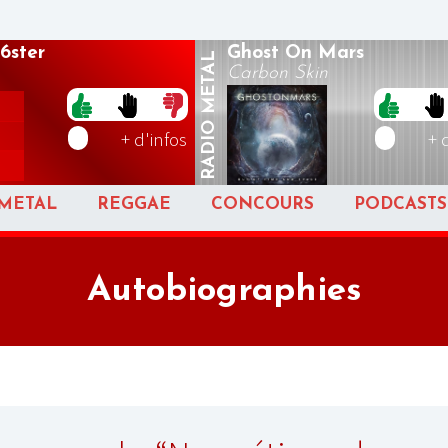
g6ster
Ghost On Mars
METAL
Carbon Skin
RADIO
+ d'infos
+ 
METAL
REGGAE
CONCOURS
PODCASTS
Autobiographies