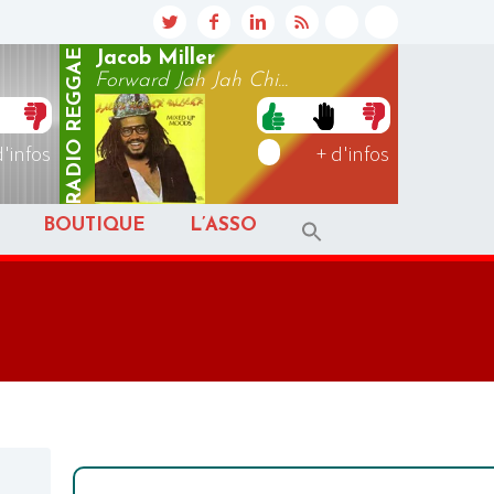
REGGAE
Jacob Miller
Forward Jah Jah Chi...
RADIO
d'infos
+ d'infos
BOUTIQUE
L’ASSO