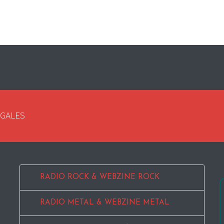
EGALES
RADIO ROCK & WEBZINE ROCK
RADIO METAL & WEBZINE METAL