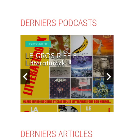
DERNIERS PODCASTS
LE GROS RIFFIFI
RIFFIFI –
LE GROS RIFFIFI – Sev
ock !!!
Days To Rock !!!
DERNIERS ARTICLES