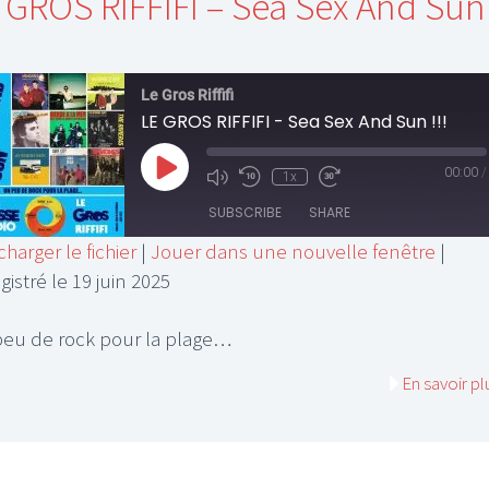
 GROS RIFFIFI – Sea Sex And Sun
Le Gros Riffifi
LE GROS RIFFIFI - Sea Sex And Sun !!!
Play
00:00
/
1x
Mute/Unmute
Rewind
Fast
Episode
Episode
10
Forward
SUBSCRIBE
SHARE
Seconds
30
seconds
charger le fichier
|
Jouer dans une nouvelle fenêtre
|
gistré le 19 juin 2025
HARE
SS FEED
INK
eu de rock pour la plage…
MBED
En savoir pl