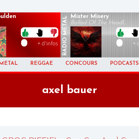
oulden
Mister Misery
METAL
Ballad Of The Headl...
RADIO
+ d'infos
+ 
METAL
REGGAE
CONCOURS
PODCASTS
axel bauer