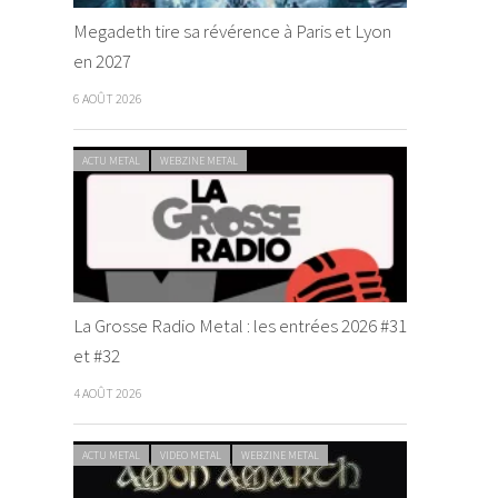
Megadeth tire sa révérence à Paris et Lyon
en 2027
6 AOÛT 2026
ACTU METAL
WEBZINE METAL
La Grosse Radio Metal : les entrées 2026 #31
et #32
4 AOÛT 2026
ACTU METAL
VIDEO METAL
WEBZINE METAL