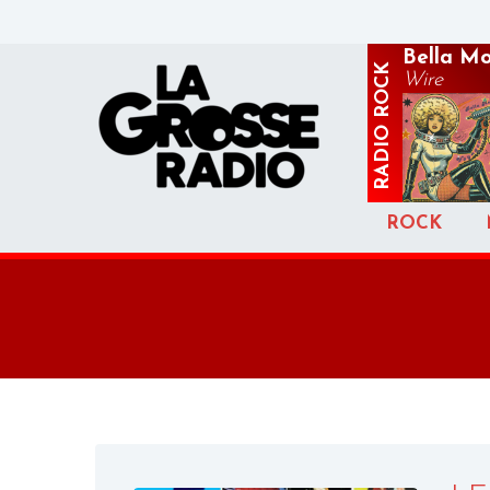
Bella M
ROCK
Wire
RADIO
ROCK