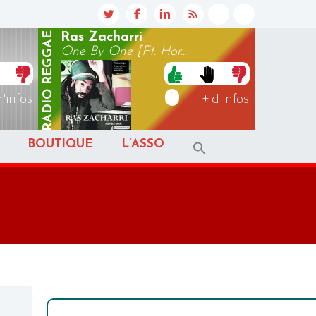
REGGAE
Ras Zacharri
One By One [Ft. Hor...
RADIO
d'infos
+ d'infos
BOUTIQUE
L’ASSO