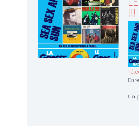
LE
!!!
Télé
Enre
S
R
L
Un p
E