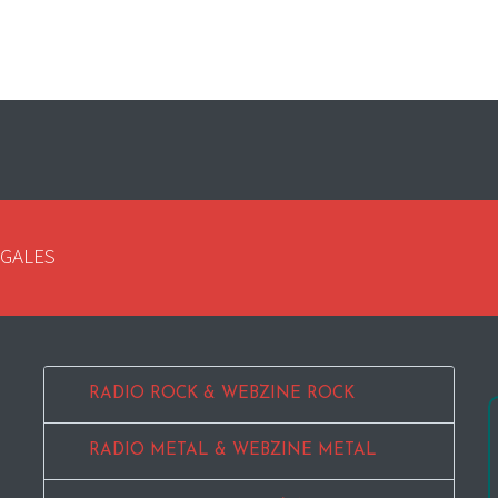
EGALES
RADIO ROCK & WEBZINE ROCK
RADIO METAL & WEBZINE METAL