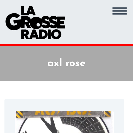
axl rose