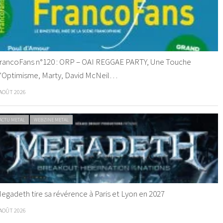
rancoFans n°120 : ORP – OAI REGGAE PARTY, Une Touche
’Optimisme, Marty, David McNeil…
 AOÛT 2026
ACTU METAL
WEBZINE METAL
egadeth tire sa révérence à Paris et Lyon en 2027
 AOÛT 2026