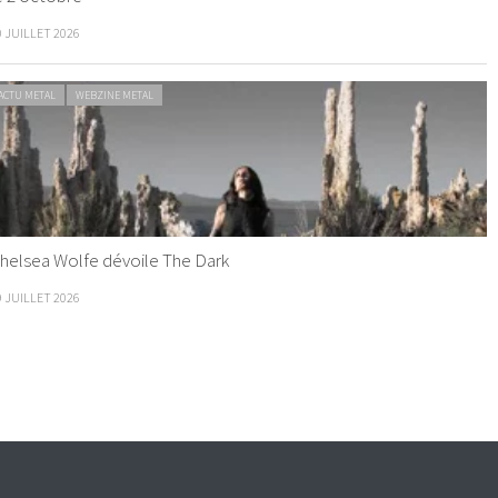
0 JUILLET 2026
ACTU METAL
WEBZINE METAL
helsea Wolfe dévoile The Dark
9 JUILLET 2026