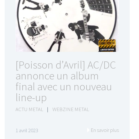
[Poisson d’Avril] AC/DC
annonce un album
final avec un nouveau
line-up
ACTU METAL
|
WEBZINE METAL
En savoir plus
1 avril 2023