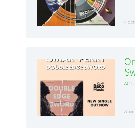
4 oc
Om
S
ACTU
8 avr