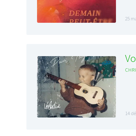
25 ma
Vo
CHR
14 d