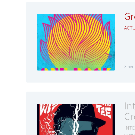
Gr
ACTU
3 avr
In
Cr
INTE