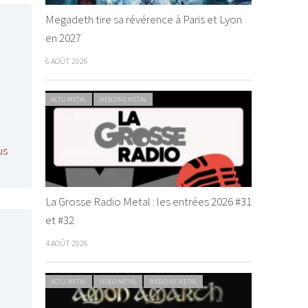
Megadeth tire sa révérence à Paris et Lyon
en 2027
6 AOÛT 2026
ACTU METAL
WEBZINE METAL
us
La Grosse Radio Metal : les entrées 2026 #31
et #32
4 AOÛT 2026
ACTU METAL
VIDEO METAL
WEBZINE METAL