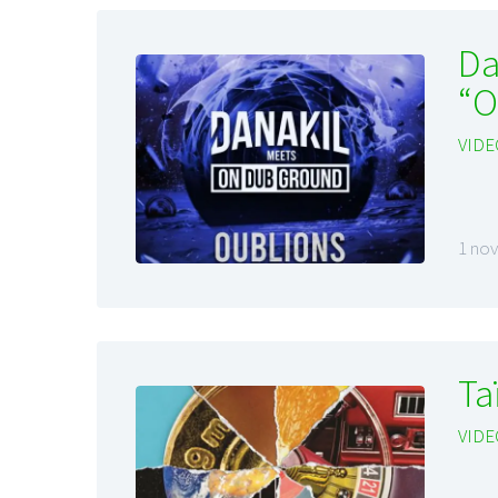
Da
“O
VIDE
LE GROS RIFFIFI
LE GROS RIFFIF
LE GROS RIFFIFI –
LE GRO
Christmas Riffifi 2025 !!!
The Cov
1 no
Ta
VIDE