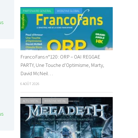
PARTENAIRE GENERAL
WEBZINE GLOBAL
us
FrancoFans n°120 : ORP – OAI REGGAE
PARTY, Une Touche d’Optimisme, Marty,
David McNeil…
6 AOÛT 2026
ACTU METAL
WEBZINE METAL
us