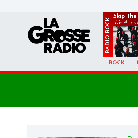
Skip The
ROCK
We Are 
RADIO
ROCK