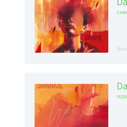
Da
CHR
15 o
Da
VIDE