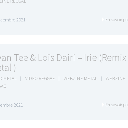
ZINE REGGAE
En savoir pl
écembre 2021
an Tee & Loïs Dairi – Irie (Remix
tal )
O METAL
|
VIDEO REGGAE
|
WEBZINE METAL
|
WEBZINE
GAE
En savoir pl
vembre 2021