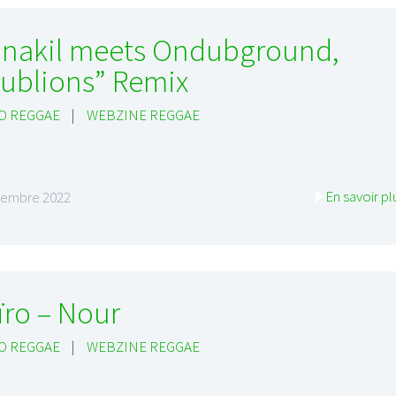
nakil meets Ondubground,
ublions” Remix
O REGGAE
|
WEBZINE REGGAE
I
LE GROS RIFFIFI
S RIFFIFI – Surfin’
LE GROS RIFFIFI –
ers !!!
Littératurock !!!
En savoir pl
vembre 2022
ïro – Nour
O REGGAE
|
WEBZINE REGGAE