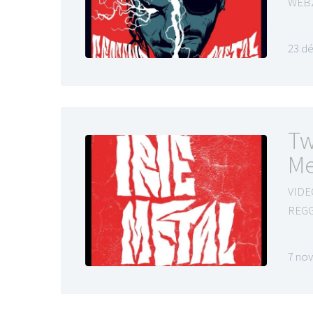
WEB
23 d
Tw
Me
VIDE
REG
7 no