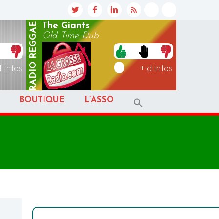
REGGAE
The Giants
Old Time Dub
RADIO
d'infos
+ d'infos
BOUTIQUE
L’ASSO