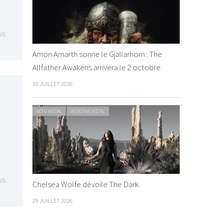
us
Amon Amarth sonne le Gjallarhorn : The
Allfather Awakens arrivera le 2 octobre
30 JUILLET 2026
ACTU METAL
WEBZINE METAL
us
Chelsea Wolfe dévoile The Dark
29 JUILLET 2026