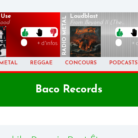
 Use
Loudblast
METAL
Good
From Beyond II (The...
RADIO
+ d'infos
+ 
METAL
REGGAE
CONCOURS
PODCASTS
Baco Records