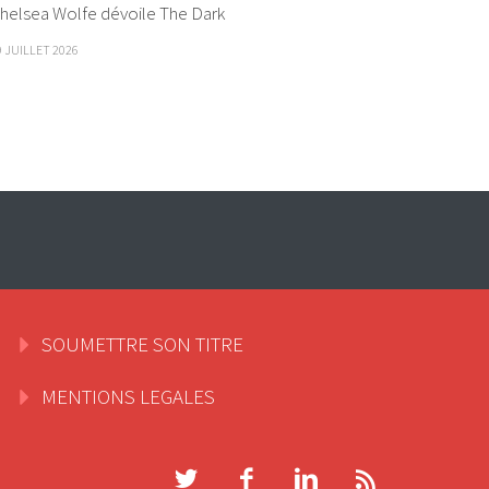
helsea Wolfe dévoile The Dark
9 JUILLET 2026
SOUMETTRE SON TITRE
MENTIONS LEGALES