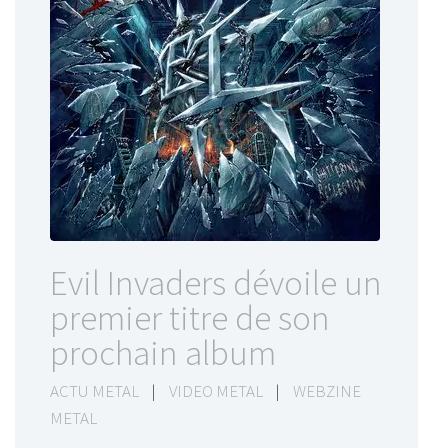
Evil Invaders dévoile un
premier titre de son
prochain album
ACTU METAL
|
VIDEO METAL
|
WEBZINE
METAL