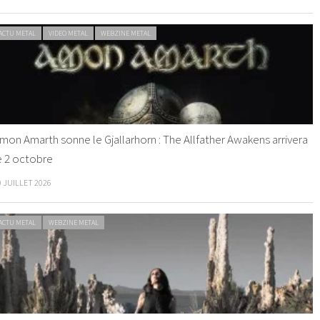
ACTU METAL
VIDEO METAL
WEBZINE METAL
mon Amarth sonne le Gjallarhorn : The Allfather Awakens arrivera
e 2 octobre
0 JUILLET 2026
ACTU METAL
WEBZINE METAL