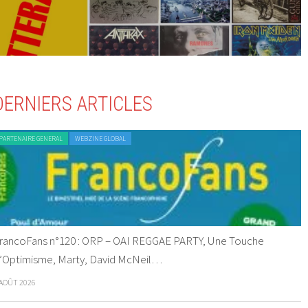
DERNIERS ARTICLES
PARTENAIRE GENERAL
WEBZINE GLOBAL
rancoFans n°120 : ORP – OAI REGGAE PARTY, Une Touche
’Optimisme, Marty, David McNeil…
 AOÛT 2026