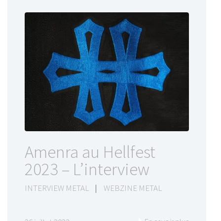
Amenra au Hellfest
2023 – L’interview
INTERVIEW METAL
|
WEBZINE METAL