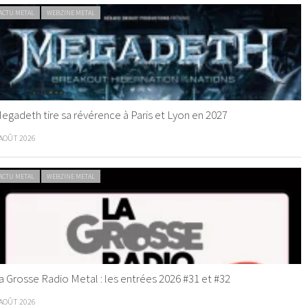
ACTU METAL
WEBZINE METAL
egadeth tire sa révérence à Paris et Lyon en 2027
 AOÛT 2026
ACTU METAL
WEBZINE METAL
a Grosse Radio Metal : les entrées 2026 #31 et #32
 AOÛT 2026