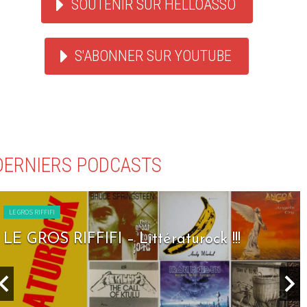
SOUTENIR SUR HELLOASSO
S'ABONNER SUR YOUTUBE
DERNIERS PODCASTS
LE GROS RIFFIFI
LE GROS RIFFIFI – Littératurock !!!