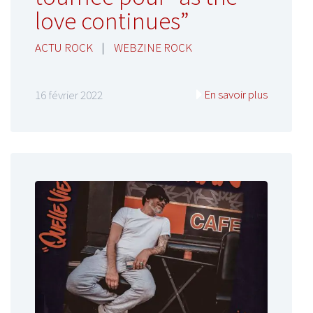
love continues”
ACTU ROCK
|
WEBZINE ROCK
En savoir plus
16 février 2022