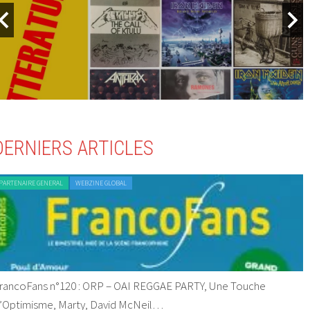
DERNIERS ARTICLES
PARTENAIRE GENERAL
WEBZINE GLOBAL
rancoFans n°120 : ORP – OAI REGGAE PARTY, Une Touche
’Optimisme, Marty, David McNeil…