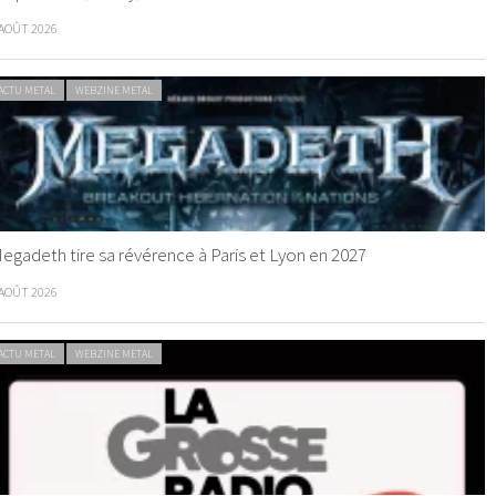
 AOÛT 2026
ACTU METAL
WEBZINE METAL
egadeth tire sa révérence à Paris et Lyon en 2027
 AOÛT 2026
ACTU METAL
WEBZINE METAL