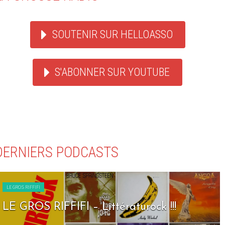
SOUTENIR SUR HELLOASSO
S'ABONNER SUR YOUTUBE
DERNIERS PODCASTS
LE GROS RIFFIFI
LE GROS RIFFIFI – Littératurock !!!