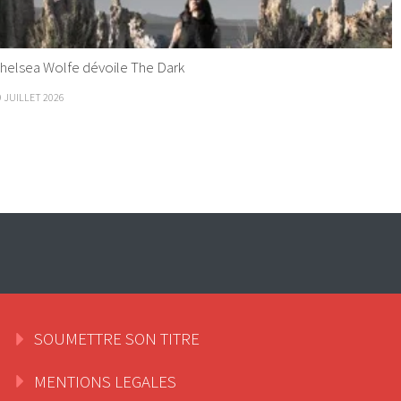
helsea Wolfe dévoile The Dark
9 JUILLET 2026
SOUMETTRE SON TITRE
MENTIONS LEGALES