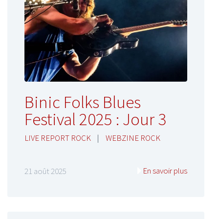
Binic Folks Blues
Festival 2025 : Jour 3
LIVE REPORT ROCK
|
WEBZINE ROCK
En savoir plus
21 août 2025