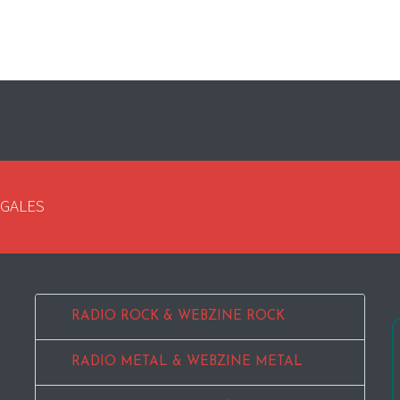
EGALES
RADIO ROCK & WEBZINE ROCK
RADIO METAL & WEBZINE METAL