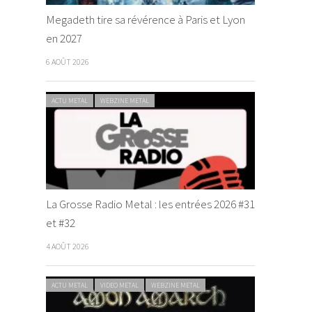
Megadeth tire sa révérence à Paris et Lyon
en 2027
6 AOÛT 2026
ACTU METAL
WEBZINE METAL
La Grosse Radio Metal : les entrées 2026 #31
et #32
4 AOÛT 2026
ACTU METAL
VIDEO METAL
WEBZINE METAL