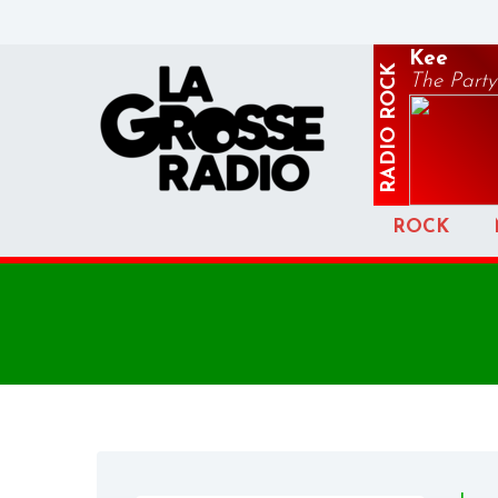
Kee
ROCK
The Party
RADIO
ROCK