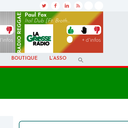
REGGAE
Paul Fox
Ital Dub [Ft. Broth...
RADIO
d'infos
+ d'infos
BOUTIQUE
L’ASSO