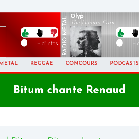
Olyp
METAL
The Human Error
RADIO
+ d'infos
+ 
METAL
REGGAE
CONCOURS
PODCASTS
Bitum chante Renaud