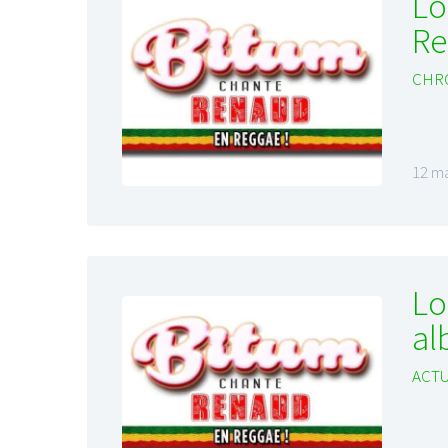
Lo
R
CHR
12 ma
Lo
al
ACTU