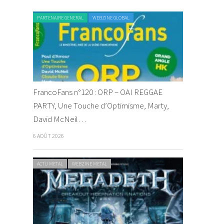
PARTENAIRE GENERAL
WEBZINE GLOBAL
FrancoFans n°120 : ORP – OAI REGGAE
PARTY, Une Touche d’Optimisme, Marty,
David McNeil…
6 AOÛT 2026
ACTU METAL
WEBZINE METAL