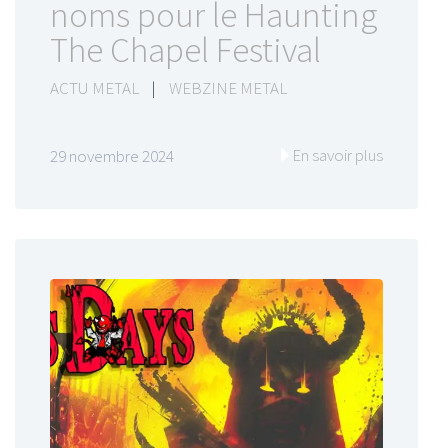
noms pour le Haunting
The Chapel Festival
ACTU METAL
|
WEBZINE METAL
En savoir plus
29 novembre 2024