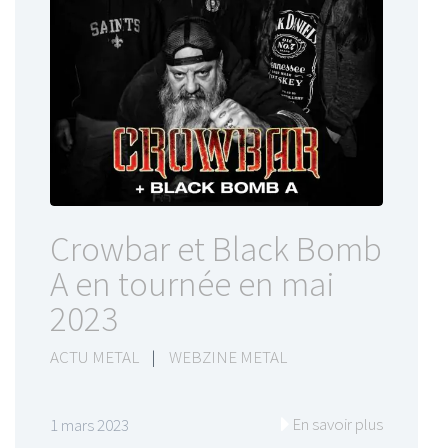
Crowbar et Black Bomb
A en tournée en mai
2023
ACTU METAL
|
WEBZINE METAL
En savoir plus
1 mars 2023