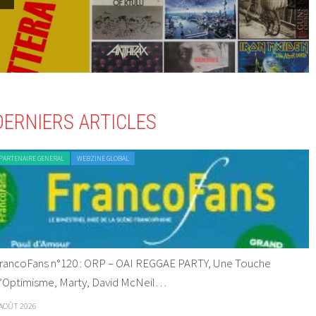
DERNIERS ARTICLES
PARTENAIRE GENERAL
WEBZINE GLOBAL
rancoFans n°120 : ORP – OAI REGGAE PARTY, Une Touche
’Optimisme, Marty, David McNeil…
 AOÛT 2026