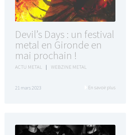
Devil’s Days : un festival
metal en Gironde en
mai prochain !
ACTU METAL
|
WEBZINE METAL
En savoir plus
21 mars 2023