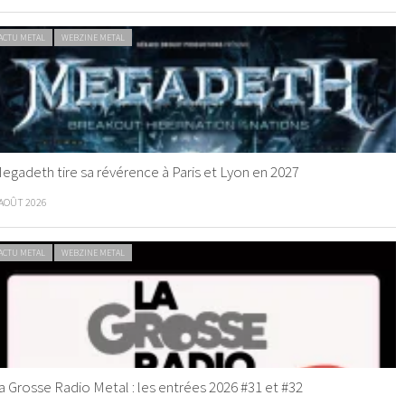
ACTU METAL
WEBZINE METAL
egadeth tire sa révérence à Paris et Lyon en 2027
 AOÛT 2026
ACTU METAL
WEBZINE METAL
a Grosse Radio Metal : les entrées 2026 #31 et #32