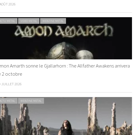
 AOÛT 2026
ACTU METAL
VIDEO METAL
WEBZINE METAL
mon Amarth sonne le Gjallarhorn : The Allfather Awakens arrivera
e 2 octobre
0 JUILLET 2026
ACTU METAL
WEBZINE METAL