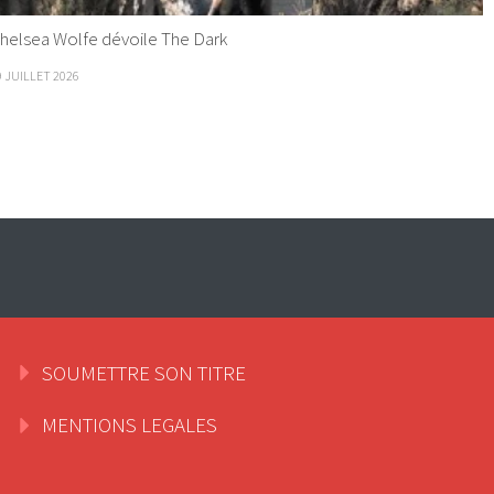
helsea Wolfe dévoile The Dark
9 JUILLET 2026
SOUMETTRE SON TITRE
MENTIONS LEGALES