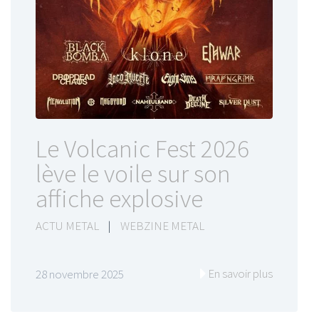
Le Volcanic Fest 2026
lève le voile sur son
affiche explosive
ACTU METAL
|
WEBZINE METAL
En savoir plus
28 novembre 2025