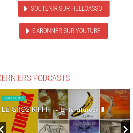
SOUTENIR SUR HELLOASSO
S'ABONNER SUR YOUTUBE
DERNIERS PODCASTS
LE GROS RIFFIFI
LE GROS RIFFIFI – Seven Days To Rock !!!