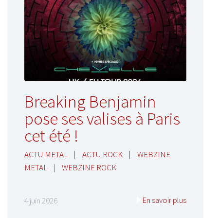
Breaking Benjamin
pose ses valises à Paris
cet été !
ACTU METAL
|
ACTU ROCK
|
WEBZINE
METAL
|
WEBZINE ROCK
En savoir plus
4 juin 2026