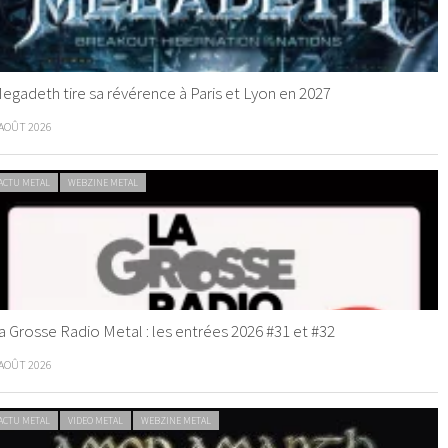
egadeth tire sa révérence à Paris et Lyon en 2027
 AOÛT 2026
ACTU METAL
WEBZINE METAL
a Grosse Radio Metal : les entrées 2026 #31 et #32
 AOÛT 2026
ACTU METAL
VIDEO METAL
WEBZINE METAL