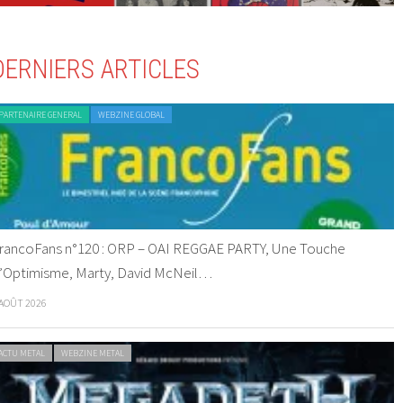
DERNIERS ARTICLES
PARTENAIRE GENERAL
WEBZINE GLOBAL
rancoFans n°120 : ORP – OAI REGGAE PARTY, Une Touche
’Optimisme, Marty, David McNeil…
 AOÛT 2026
ACTU METAL
WEBZINE METAL