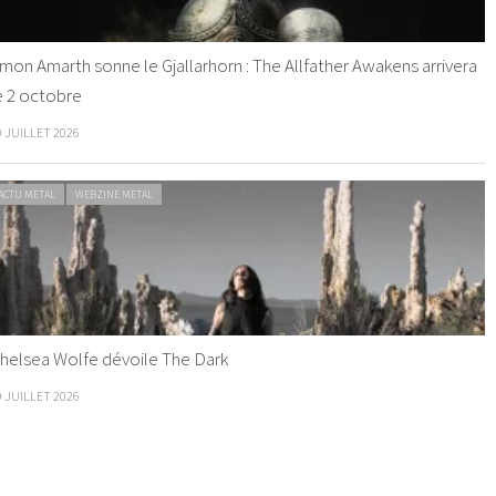
mon Amarth sonne le Gjallarhorn : The Allfather Awakens arrivera
e 2 octobre
0 JUILLET 2026
ACTU METAL
WEBZINE METAL
helsea Wolfe dévoile The Dark
9 JUILLET 2026