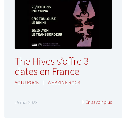
The Hives s’offre 3
dates en France
ACTU ROCK
|
WEBZINE ROCK
En savoir plus
15 mai 2023