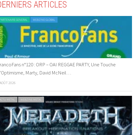
DERNIERS ARTICLES
PARTENAIRE GENERAL
WEBZINE GLOBAL
rancoFans n°120 : ORP – OAI REGGAE PARTY, Une Touche
’Optimisme, Marty, David McNeil…
 AOÛT 2026
ACTU METAL
WEBZINE METAL