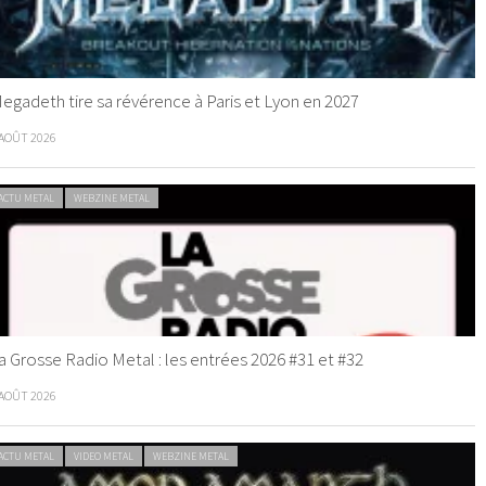
egadeth tire sa révérence à Paris et Lyon en 2027
 AOÛT 2026
ACTU METAL
WEBZINE METAL
a Grosse Radio Metal : les entrées 2026 #31 et #32
 AOÛT 2026
ACTU METAL
VIDEO METAL
WEBZINE METAL