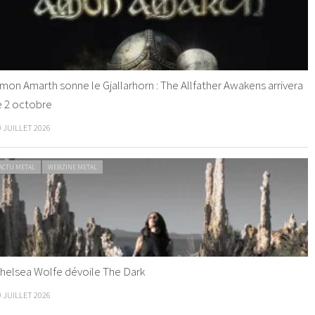
mon Amarth sonne le Gjallarhorn : The Allfather Awakens arrivera
e 2 octobre
0 JUILLET 2026
ACTU METAL
WEBZINE METAL
helsea Wolfe dévoile The Dark
9 JUILLET 2026