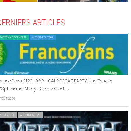
DERNIERS ARTICLES
PARTENAIRE GENERAL
WEBZINE GLOBAL
rancoFans n°120 : ORP – OAI REGGAE PARTY, Une Touche
’Optimisme, Marty, David McNeil…
 AOÛT 2026
ACTU METAL
WEBZINE METAL