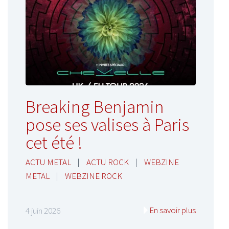
Breaking Benjamin
pose ses valises à Paris
cet été !
ACTU METAL
|
ACTU ROCK
|
WEBZINE
METAL
|
WEBZINE ROCK
En savoir plus
4 juin 2026