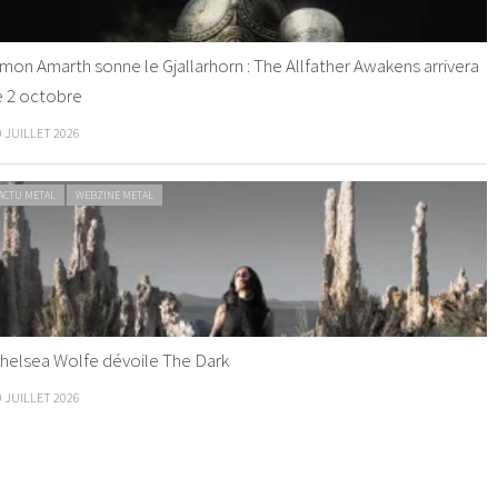
mon Amarth sonne le Gjallarhorn : The Allfather Awakens arrivera
e 2 octobre
0 JUILLET 2026
ACTU METAL
WEBZINE METAL
helsea Wolfe dévoile The Dark
9 JUILLET 2026