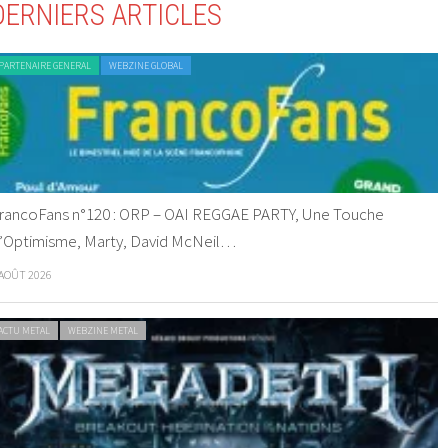
DERNIERS ARTICLES
PARTENAIRE GENERAL
WEBZINE GLOBAL
rancoFans n°120 : ORP – OAI REGGAE PARTY, Une Touche
’Optimisme, Marty, David McNeil…
 AOÛT 2026
ACTU METAL
WEBZINE METAL