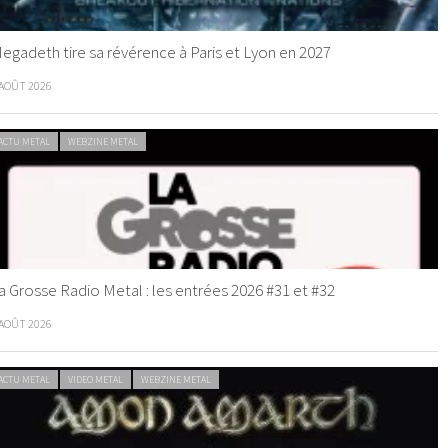
egadeth tire sa révérence à Paris et Lyon en 2027
 AOÛT 2026
ACTU METAL
WEBZINE METAL
a Grosse Radio Metal : les entrées 2026 #31 et #32
 AOÛT 2026
ACTU METAL
VIDEO METAL
WEBZINE METAL