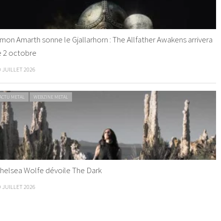
mon Amarth sonne le Gjallarhorn : The Allfather Awakens arrivera
e 2 octobre
0 JUILLET 2026
ACTU METAL
WEBZINE METAL
helsea Wolfe dévoile The Dark
9 JUILLET 2026