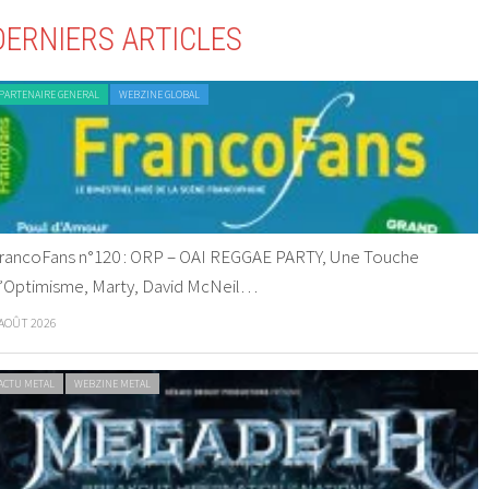
DERNIERS ARTICLES
PARTENAIRE GENERAL
WEBZINE GLOBAL
rancoFans n°120 : ORP – OAI REGGAE PARTY, Une Touche
’Optimisme, Marty, David McNeil…
 AOÛT 2026
ACTU METAL
WEBZINE METAL