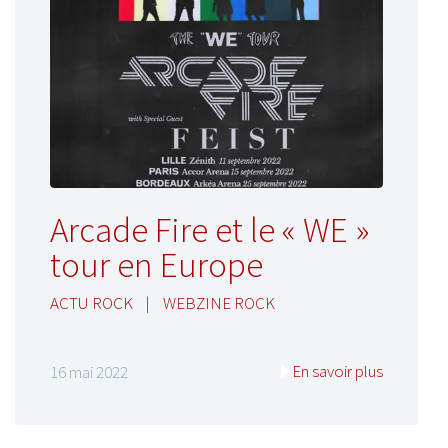
Arcade Fire et le « WE »
tour en Europe
ACTU ROCK
|
WEBZINE ROCK
En savoir plus
16 mai 2022