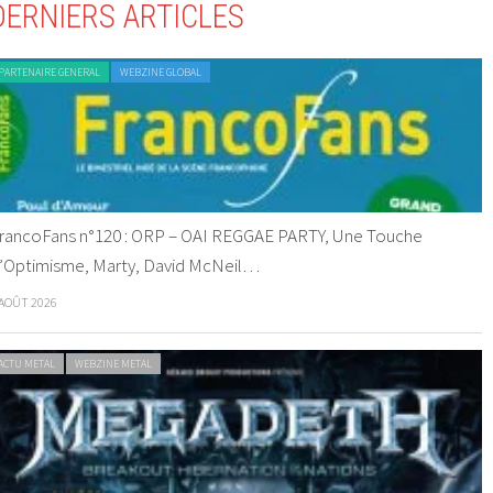
DERNIERS ARTICLES
PARTENAIRE GENERAL
WEBZINE GLOBAL
rancoFans n°120 : ORP – OAI REGGAE PARTY, Une Touche
’Optimisme, Marty, David McNeil…
 AOÛT 2026
ACTU METAL
WEBZINE METAL