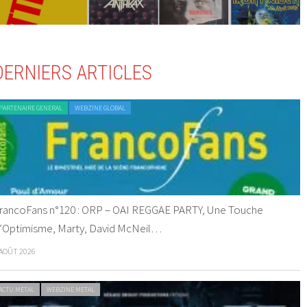
DERNIERS ARTICLES
PARTENAIRE GENERAL
WEBZINE GLOBAL
rancoFans n°120 : ORP – OAI REGGAE PARTY, Une Touche
’Optimisme, Marty, David McNeil…
 AOÛT 2026
ACTU METAL
WEBZINE METAL