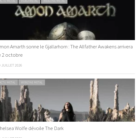
ACTU METAL
VIDEO METAL
WEBZINE METAL
mon Amarth sonne le Gjallarhorn : The Allfather Awakens arrivera
e 2 octobre
0 JUILLET 2026
ACTU METAL
WEBZINE METAL
helsea Wolfe dévoile The Dark