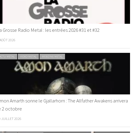
a Grosse Radio Metal : les entrées 2026 #31 et #32
 AOÛT 2026
ACTU METAL
VIDEO METAL
WEBZINE METAL
mon Amarth sonne le Gjallarhorn : The Allfather Awakens arrivera
e 2 octobre
0 JUILLET 2026