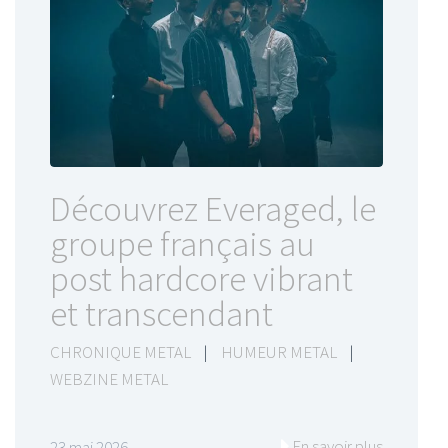
Découvrez Everaged, le
groupe français au
post hardcore vibrant
et transcendant
CHRONIQUE METAL
|
HUMEUR METAL
|
WEBZINE METAL
En savoir plus
23 mai 2026