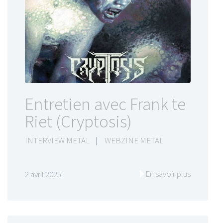
Entretien avec Frank te
Riet (Cryptosis)
INTERVIEW METAL
|
WEBZINE METAL
En savoir plus
2 avril 2025