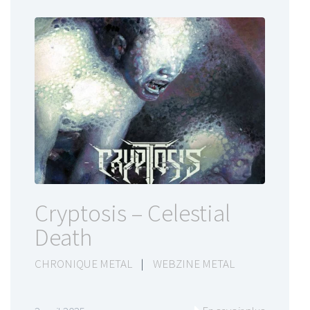
Cryptosis – Celestial
Death
CHRONIQUE METAL
|
WEBZINE METAL