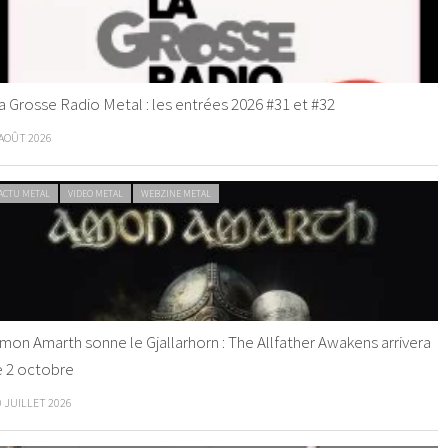
a Grosse Radio Metal : les entrées 2026 #31 et #32
 AOÛT 2026
ACTU METAL
VIDEO METAL
WEBZINE METAL
mon Amarth sonne le Gjallarhorn : The Allfather Awakens arrivera
e 2 octobre
0 JUILLET 2026