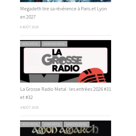
Megadeth tire sa révérence à Paris et Lyon
en 2027
6 AOÛT 2026
ACTU METAL
WEBZINE METAL
La Grosse Radio Metal : les entrées 2026 #31
et #32
4 AOÛT 2026
ACTU METAL
VIDEO METAL
WEBZINE METAL