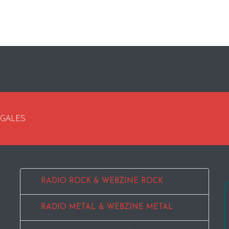
EGALES
RADIO ROCK & WEBZINE ROCK
RADIO METAL & WEBZINE METAL