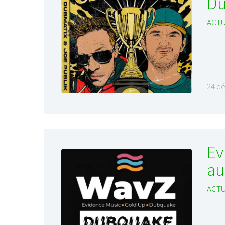
Du
ACTU
24 d
Ev
au
ACTU