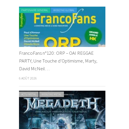
PARTENAIRE GENERAL
WEBZINE GLOBAL
FrancoFans n°120 : ORP – OAI REGGAE
PARTY, Une Touche d’Optimisme, Marty,
David McNeil…
6 AOÛT 2026
ACTU METAL
WEBZINE METAL