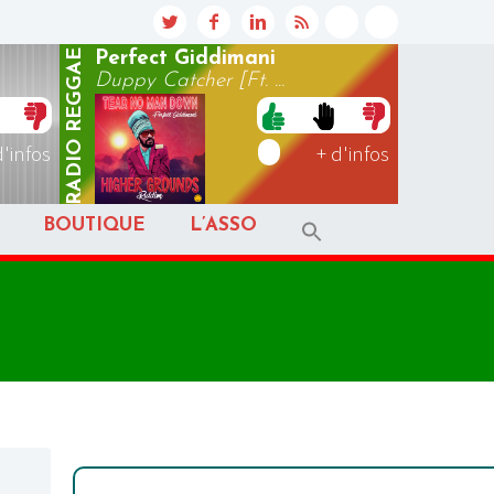
REGGAE
Perfect Giddimani
Duppy Catcher [Ft. ...
RADIO
d'infos
+ d'infos
BOUTIQUE
L’ASSO