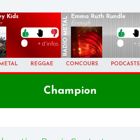
y Kids
Emma Ruth Rundle
METAL
r
Enough
RADIO
+ d'infos
+ 
METAL
REGGAE
CONCOURS
PODCASTS
Champion