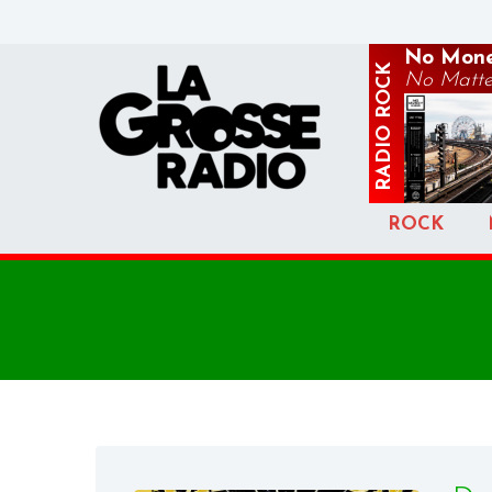
No Mone
ROCK
No Matte
RADIO
ROCK