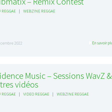
bmatix – Remix Contest
 REGGAE
|
WEBZINE REGGAE
En savoir pl
écembre 2022
idence Music – Sessions WavZ &
tres vidéos
 REGGAE
|
VIDEO REGGAE
|
WEBZINE REGGAE