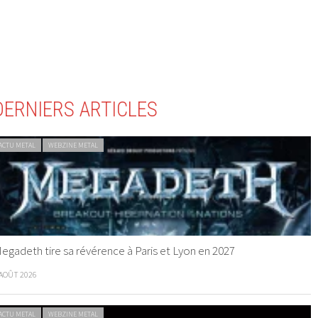
DERNIERS ARTICLES
ACTU METAL
WEBZINE METAL
egadeth tire sa révérence à Paris et Lyon en 2027
 AOÛT 2026
ACTU METAL
WEBZINE METAL