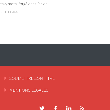
eavy metal forgé dans l’acier
8 JUILLET 2026
SOUMETTRE SON TITRE
MENTIONS LEGALES