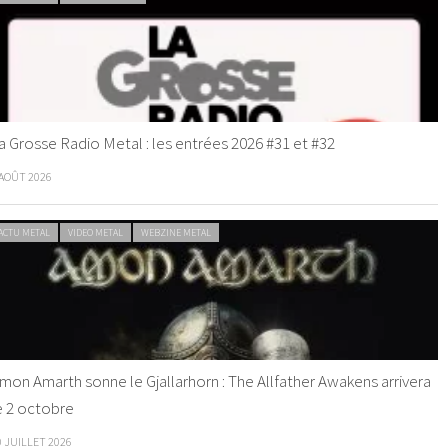
a Grosse Radio Metal : les entrées 2026 #31 et #32
 AOÛT 2026
ACTU METAL
VIDEO METAL
WEBZINE METAL
mon Amarth sonne le Gjallarhorn : The Allfather Awakens arrivera
e 2 octobre
0 JUILLET 2026