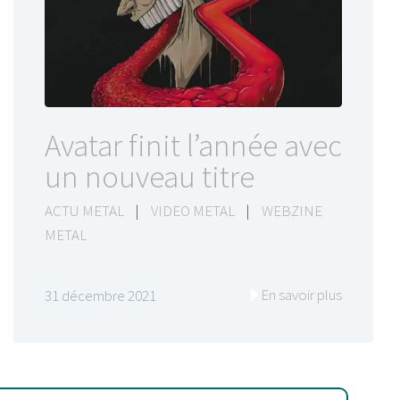
Avatar finit l’année avec
un nouveau titre
ACTU METAL
|
VIDEO METAL
|
WEBZINE
METAL
En savoir plus
31 décembre 2021