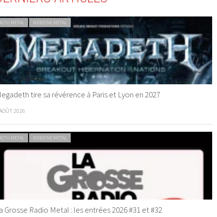
ACTU METAL
WEBZINE METAL
egadeth tire sa révérence à Paris et Lyon en 2027
 AOÛT 2026
ACTU METAL
WEBZINE METAL
a Grosse Radio Metal : les entrées 2026 #31 et #32