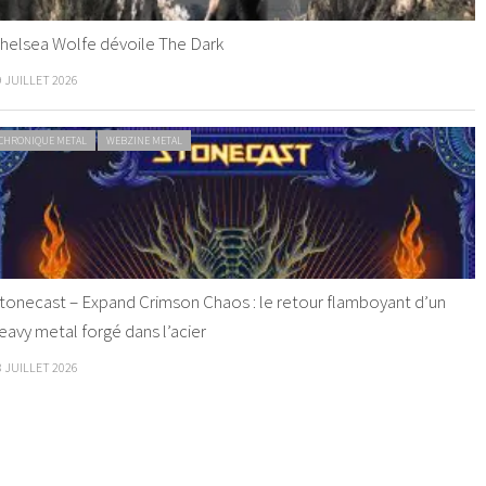
helsea Wolfe dévoile The Dark
9 JUILLET 2026
CHRONIQUE METAL
WEBZINE METAL
tonecast – Expand Crimson Chaos : le retour flamboyant d’un
eavy metal forgé dans l’acier
8 JUILLET 2026