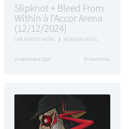
Slipknot + Bleed From
Within à l’Accor Arena
(12/12/2024)
LIVE REPORT METAL
|
WEBZINE METAL
En savoir plus
23 décembre 2024