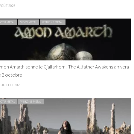
 AOÛT 2026
ACTU METAL
VIDEO METAL
WEBZINE METAL
mon Amarth sonne le Gjallarhorn : The Allfather Awakens arrivera
e 2 octobre
0 JUILLET 2026
ACTU METAL
WEBZINE METAL