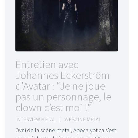
Entretien avec
Johannes Eckerström
d’Avatar : “Je ne joue
pas un personnage, le
clown c’est moi !”
INTERVIEW METAL
|
WEBZINE METAL
Ovni de la scène metal, Apocalyptica s’est