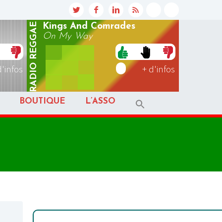
REGGAE
Kings And Comrades
On My Way
RADIO
d'infos
+ d'infos
BOUTIQUE
L’ASSO