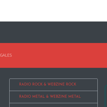
EGALES
RADIO ROCK & WEBZINE ROCK
RADIO METAL & WEBZINE METAL