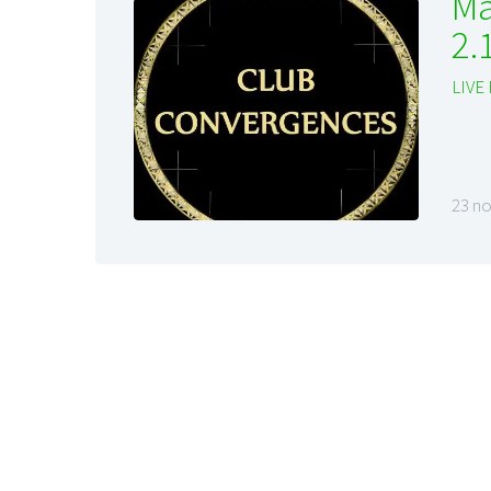
Ma
2.
LIVE
23 n