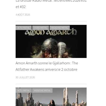
La Grosse Radio Metal : les entrées 2026 #31
et #32
4 AOÛT 2026
ACTU METAL
VIDEO METAL
WEBZINE METAL
Amon Amarth sonne le Gjallarhorn : The
Allfather Awakens arrivera le 2 octobre
30 JUILLET 2026
ACTU METAL
WEBZINE METAL