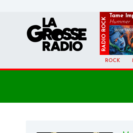
Tame Im
ROCK
Hummer
RADIO
ROCK