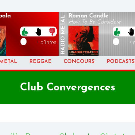
pala
Roman Candle
METAL
How To Be Considere...
RADIO
+ d'infos
+ 
METAL
REGGAE
CONCOURS
PODCASTS
Club Convergences