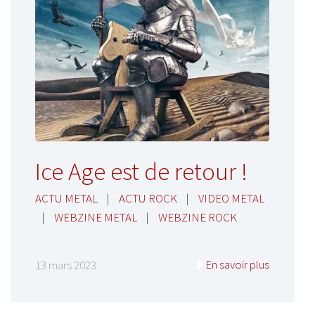
Ice Age est de retour !
ACTU METAL
|
ACTU ROCK
|
VIDEO METAL
|
WEBZINE METAL
|
WEBZINE ROCK
En savoir plus
13 mars 2023