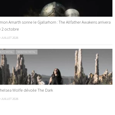
mon Amarth sonne le Gjallarhorn : The Allfather Awakens arrivera
e 2 octobre
0 JUILLET 2026
ACTU METAL
WEBZINE METAL
helsea Wolfe dévoile The Dark
9 JUILLET 2026