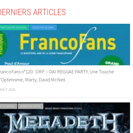
DERNIERS ARTICLES
PARTENAIRE GENERAL
WEBZINE GLOBAL
rancoFans n°120 : ORP – OAI REGGAE PARTY, Une Touche
’Optimisme, Marty, David McNeil…
 AOÛT 2026
ACTU METAL
WEBZINE METAL