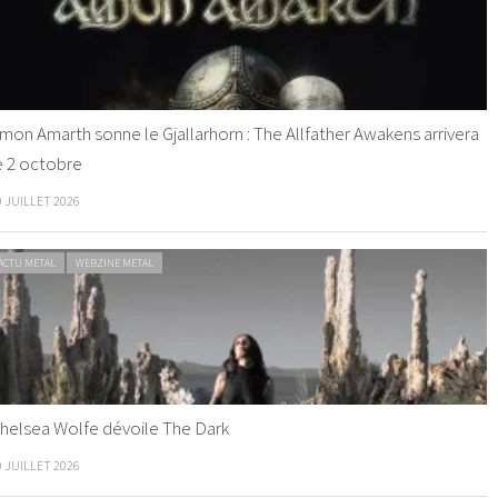
mon Amarth sonne le Gjallarhorn : The Allfather Awakens arrivera
e 2 octobre
0 JUILLET 2026
ACTU METAL
WEBZINE METAL
helsea Wolfe dévoile The Dark
9 JUILLET 2026