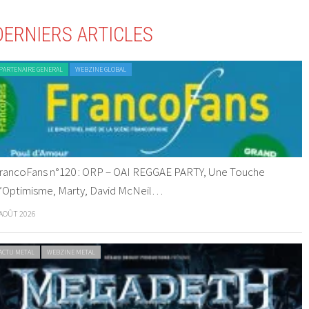
DERNIERS ARTICLES
PARTENAIRE GENERAL
WEBZINE GLOBAL
rancoFans n°120 : ORP – OAI REGGAE PARTY, Une Touche
’Optimisme, Marty, David McNeil…
 AOÛT 2026
ACTU METAL
WEBZINE METAL