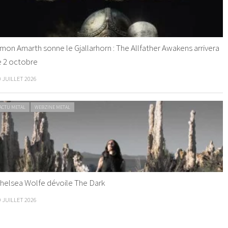
mon Amarth sonne le Gjallarhorn : The Allfather Awakens arrivera
e 2 octobre
0 JUILLET 2026
ACTU METAL
WEBZINE METAL
helsea Wolfe dévoile The Dark
9 JUILLET 2026