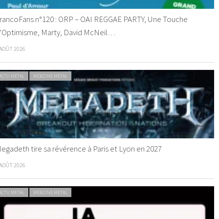
rancoFans n°120 : ORP – OAI REGGAE PARTY, Une Touche
’Optimisme, Marty, David McNeil…
 AOÛT 2026
ACTU METAL
WEBZINE METAL
egadeth tire sa révérence à Paris et Lyon en 2027
 AOÛT 2026
ACTU METAL
WEBZINE METAL