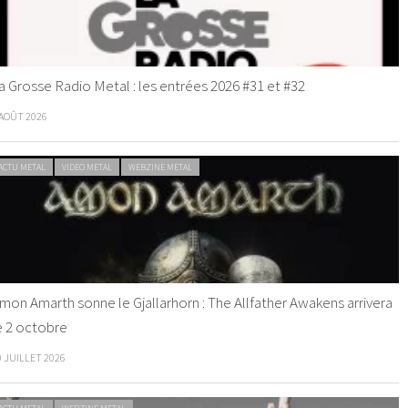
a Grosse Radio Metal : les entrées 2026 #31 et #32
 AOÛT 2026
ACTU METAL
VIDEO METAL
WEBZINE METAL
mon Amarth sonne le Gjallarhorn : The Allfather Awakens arrivera
e 2 octobre
0 JUILLET 2026