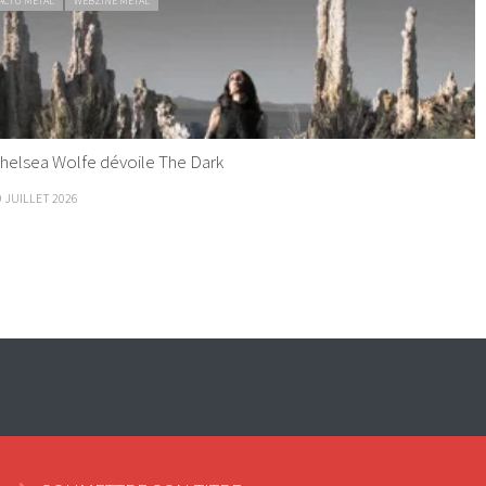
ACTU METAL
WEBZINE METAL
helsea Wolfe dévoile The Dark
9 JUILLET 2026