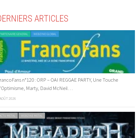
DERNIERS ARTICLES
PARTENAIRE GENERAL
WEBZINE GLOBAL
rancoFans n°120 : ORP – OAI REGGAE PARTY, Une Touche
’Optimisme, Marty, David McNeil…
 AOÛT 2026
ACTU METAL
WEBZINE METAL