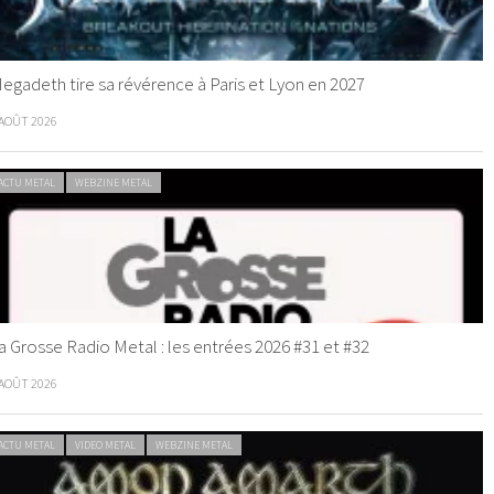
egadeth tire sa révérence à Paris et Lyon en 2027
 AOÛT 2026
ACTU METAL
WEBZINE METAL
a Grosse Radio Metal : les entrées 2026 #31 et #32
 AOÛT 2026
ACTU METAL
VIDEO METAL
WEBZINE METAL