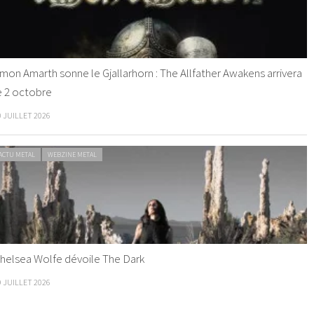
mon Amarth sonne le Gjallarhorn : The Allfather Awakens arrivera
e 2 octobre
0 JUILLET 2026
ACTU METAL
WEBZINE METAL
helsea Wolfe dévoile The Dark
9 JUILLET 2026