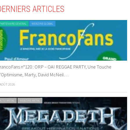
DERNIERS ARTICLES
PARTENAIRE GENERAL
WEBZINE GLOBAL
rancoFans n°120 : ORP – OAI REGGAE PARTY, Une Touche
’Optimisme, Marty, David McNeil…
 AOÛT 2026
ACTU METAL
WEBZINE METAL