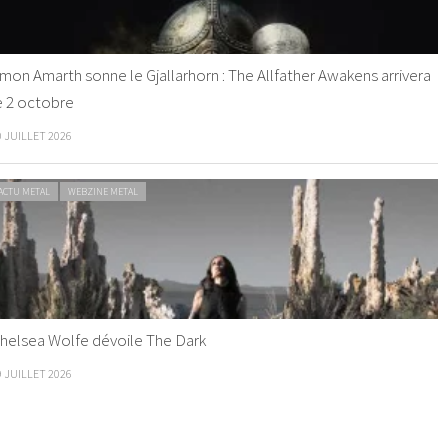
mon Amarth sonne le Gjallarhorn : The Allfather Awakens arrivera
e 2 octobre
0 JUILLET 2026
ACTU METAL
WEBZINE METAL
helsea Wolfe dévoile The Dark
9 JUILLET 2026