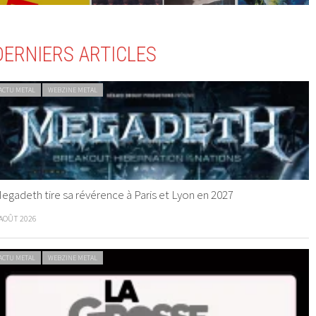
DERNIERS ARTICLES
ACTU METAL
WEBZINE METAL
egadeth tire sa révérence à Paris et Lyon en 2027
 AOÛT 2026
ACTU METAL
WEBZINE METAL