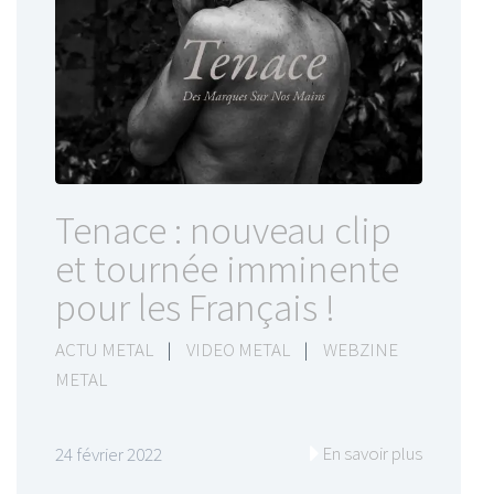
Tenace : nouveau clip
et tournée imminente
pour les Français !
ACTU METAL
|
VIDEO METAL
|
WEBZINE
METAL
En savoir plus
24 février 2022