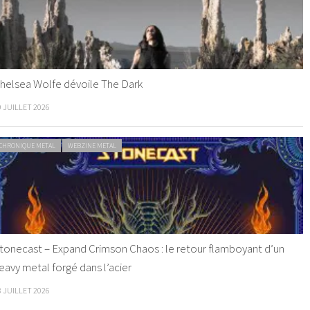
helsea Wolfe dévoile The Dark
9 JUILLET 2026
CHRONIQUE METAL
WEBZINE METAL
tonecast – Expand Crimson Chaos : le retour flamboyant d’un
eavy metal forgé dans l’acier
8 JUILLET 2026