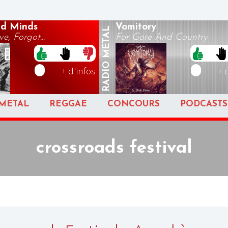
d Minds
Vomitory
METAL
e, Forgot...
For Gore And Country
RADIO
+ d'infos
+ 
METAL
REGGAE
CONCOURS
PODCASTS
crossroads festival