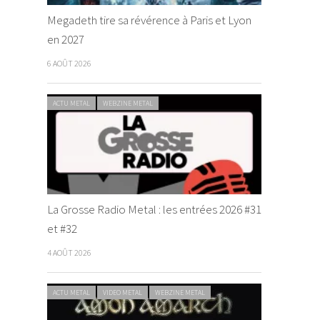
Megadeth tire sa révérence à Paris et Lyon
en 2027
6 AOÛT 2026
ACTU METAL
WEBZINE METAL
La Grosse Radio Metal : les entrées 2026 #31
et #32
4 AOÛT 2026
ACTU METAL
VIDEO METAL
WEBZINE METAL