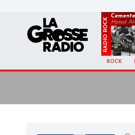
Cemente
ROCK
Hated Aliv
RADIO
ROCK