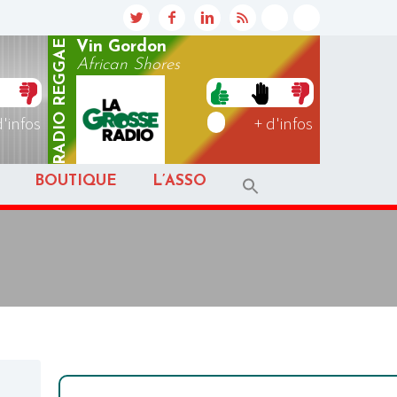
REGGAE
Vin Gordon
African Shores
RADIO
d'infos
+ d'infos
BOUTIQUE
L’ASSO