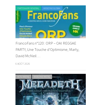
PARTENAIRE GENERAL
WEBZINE GLOBAL
FrancoFans n°120 : ORP – OAI REGGAE
PARTY, Une Touche d’Optimisme, Marty,
David McNeil…
6 AOÛT 2026
ACTU METAL
WEBZINE METAL