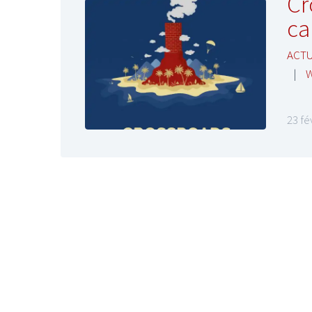
Cr
ca
ACTU
|
W
23 fé