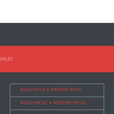
EGALES
RADIO ROCK & WEBZINE ROCK
RADIO METAL & WEBZINE METAL