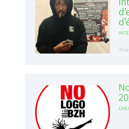
In
d’
d’
INTE
30 s
No
20
LIVE