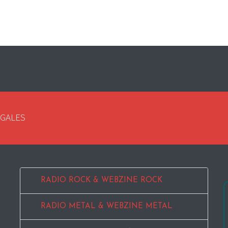
EGALES
RADIO ROCK & WEBZINE ROCK
RADIO METAL & WEBZINE METAL