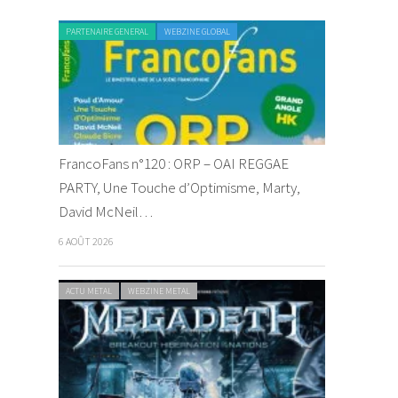
PARTENAIRE GENERAL
WEBZINE GLOBAL
FrancoFans n°120 : ORP – OAI REGGAE
PARTY, Une Touche d’Optimisme, Marty,
David McNeil…
6 AOÛT 2026
ACTU METAL
WEBZINE METAL