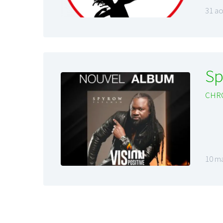
31 ao
Sp
CHR
10 ma