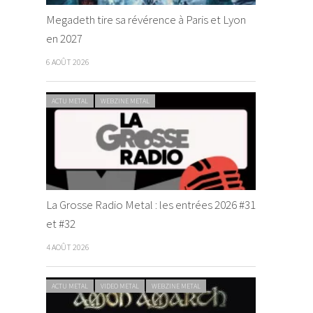
Megadeth tire sa révérence à Paris et Lyon
en 2027
6 AOÛT 2026
ACTU METAL
WEBZINE METAL
La Grosse Radio Metal : les entrées 2026 #31
et #32
4 AOÛT 2026
ACTU METAL
VIDEO METAL
WEBZINE METAL