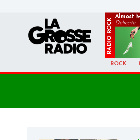
Almost 
ROCK
Delicate
RADIO
ROCK