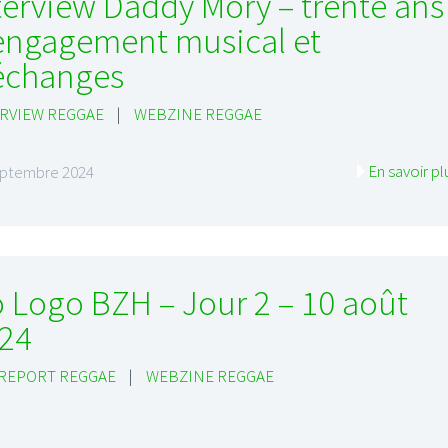
terview Daddy Mory – trente ans
engagement musical et
échanges
RVIEW REGGAE
|
WEBZINE REGGAE
En savoir pl
eptembre 2024
 Logo BZH – Jour 2 – 10 août
24
 REPORT REGGAE
|
WEBZINE REGGAE