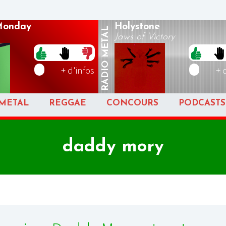
Monday
Holystone
METAL
Jaws of Victory
RADIO
+ d'infos
+ 
METAL
REGGAE
CONCOURS
PODCASTS
daddy mory