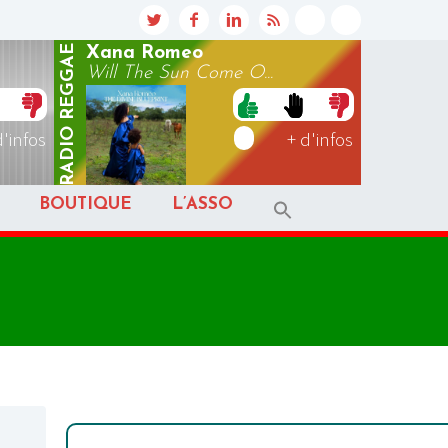
REGGAE
Xana Romeo
Will The Sun Come O...
RADIO
d'infos
+ d'infos
BOUTIQUE
L’ASSO