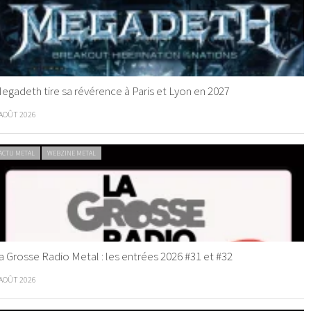
egadeth tire sa révérence à Paris et Lyon en 2027
 AOÛT 2026
ACTU METAL
WEBZINE METAL
a Grosse Radio Metal : les entrées 2026 #31 et #32
 AOÛT 2026