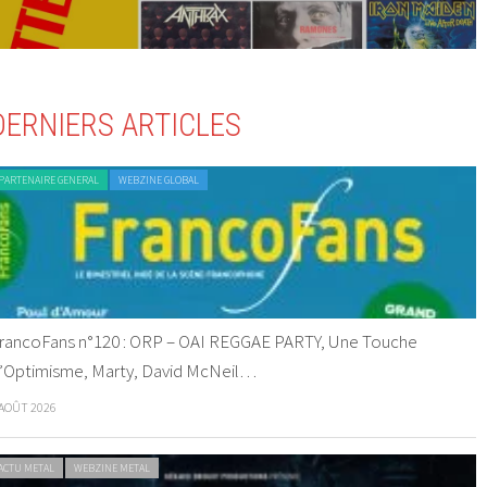
DERNIERS ARTICLES
PARTENAIRE GENERAL
WEBZINE GLOBAL
rancoFans n°120 : ORP – OAI REGGAE PARTY, Une Touche
’Optimisme, Marty, David McNeil…
 AOÛT 2026
ACTU METAL
WEBZINE METAL