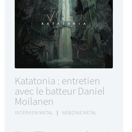
Katatonia : entretien
avec le batteur Daniel
Moilanen
INTERVIEW METAL
|
WEBZINE METAL