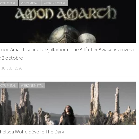
ACTU METAL
VIDEO METAL
WEBZINE METAL
mon Amarth sonne le Gjallarhorn : The Allfather Awakens arrivera
e 2 octobre
0 JUILLET 2026
ACTU METAL
WEBZINE METAL
helsea Wolfe dévoile The Dark