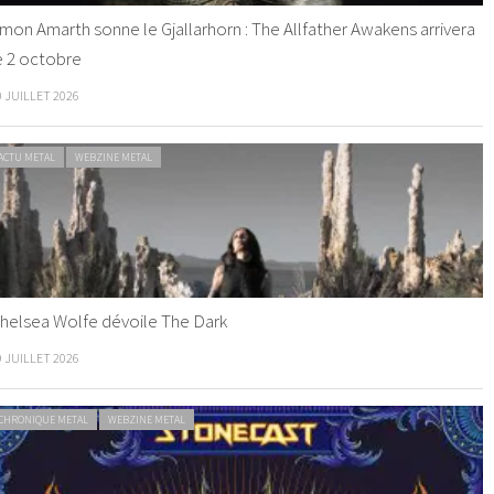
mon Amarth sonne le Gjallarhorn : The Allfather Awakens arrivera
e 2 octobre
0 JUILLET 2026
ACTU METAL
WEBZINE METAL
helsea Wolfe dévoile The Dark
9 JUILLET 2026
CHRONIQUE METAL
WEBZINE METAL