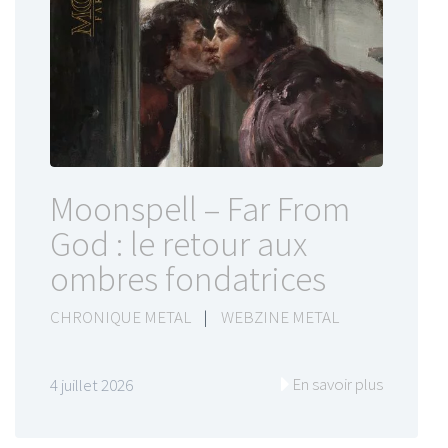
Moonspell – Far From
God : le retour aux
ombres fondatrices
CHRONIQUE METAL
|
WEBZINE METAL
En savoir plus
4 juillet 2026