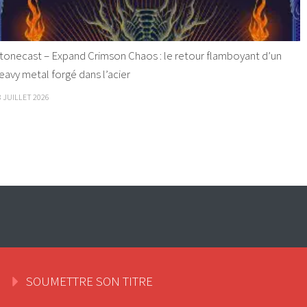
tonecast – Expand Crimson Chaos : le retour flamboyant d’un
eavy metal forgé dans l’acier
8 JUILLET 2026
SOUMETTRE SON TITRE