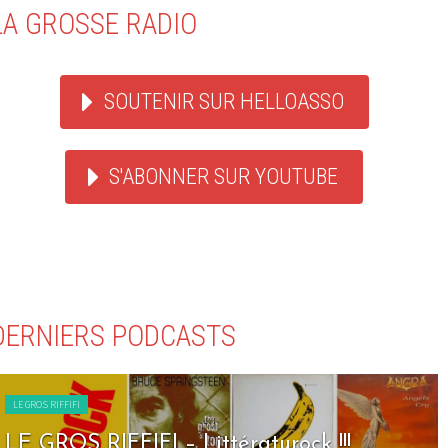
LA GROSSE RADIO
SOUTENIR SUR HELLOASSO
S'ABONNER SUR YOUTUBE
DERNIERS PODCASTS
LE GROS RIFFIFI
ttératurock !!!
LE GROS RIFFIFI – S