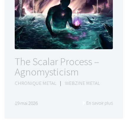
The Scalar Process –
Agnomysticism
CHRONIQUE METAL
|
WEBZINE METAL
En savoir plus
19 mai 2026