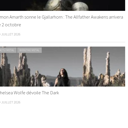
mon Amarth sonne le Gjallarhorn : The Allfather Awakens arrivera
e 2 octobre
0 JUILLET 2026
ACTU METAL
WEBZINE METAL
helsea Wolfe dévoile The Dark
9 JUILLET 2026