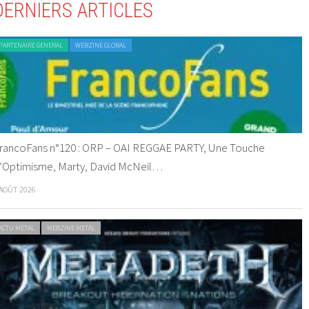
DERNIERS ARTICLES
PARTENAIRE GENERAL
WEBZINE GLOBAL
rancoFans n°120 : ORP – OAI REGGAE PARTY, Une Touche
’Optimisme, Marty, David McNeil…
 AOÛT 2026
ACTU METAL
WEBZINE METAL