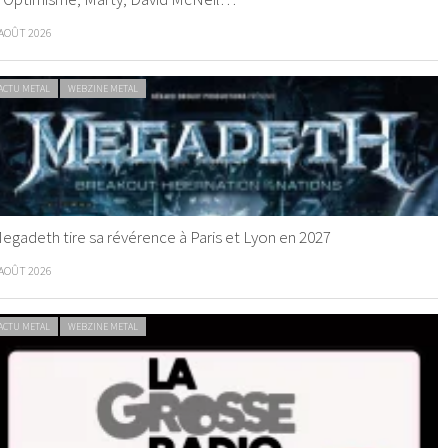
 AOÛT 2026
ACTU METAL
WEBZINE METAL
egadeth tire sa révérence à Paris et Lyon en 2027
 AOÛT 2026
ACTU METAL
WEBZINE METAL