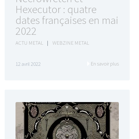
Hexecutor : quatre
dates françaises en mai
2022
ACTU METAL
|
WEBZINE METAL
En savoir plus
12 avril 2022