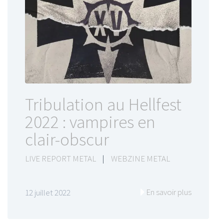
Tribulation au Hellfest
2022 : vampires en
clair-obscur
LIVE REPORT METAL
|
WEBZINE METAL
En savoir plus
12 juillet 2022