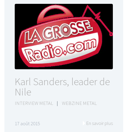
Karl Sanders, leader de
Nile
INTERVIEW METAL
|
WEBZINE METAL
En savoir plus
17 août 2015