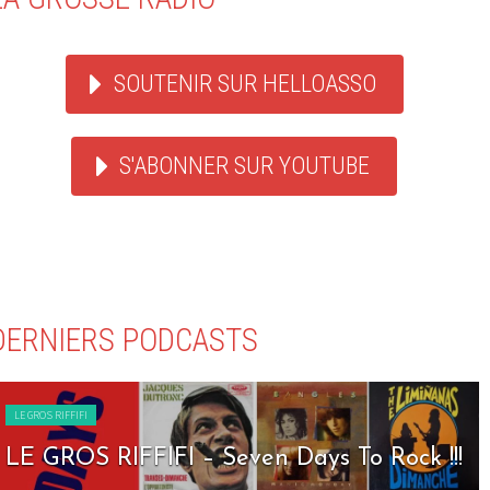
SOUTENIR SUR HELLOASSO
S'ABONNER SUR YOUTUBE
DERNIERS PODCASTS
LE GROS RIFFIFI
LE GROS RIFFIFI – Seven Days To Rock !!!