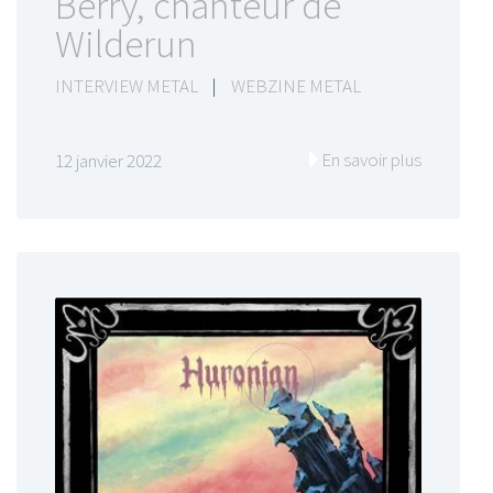
Berry, chanteur de
Wilderun
INTERVIEW METAL
|
WEBZINE METAL
En savoir plus
12 janvier 2022