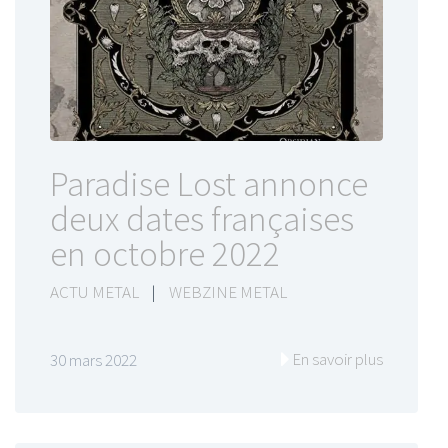
Paradise Lost annonce
deux dates françaises
en octobre 2022
ACTU METAL
|
WEBZINE METAL
En savoir plus
30 mars 2022