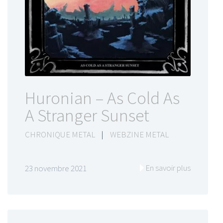
Huronian – As Cold As
A Stranger Sunset
CHRONIQUE METAL
|
WEBZINE METAL
En savoir plus
23 novembre 2021