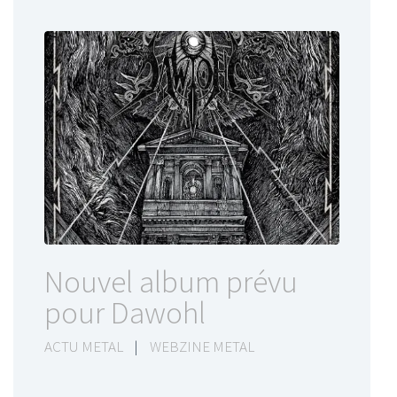
Nouvel album prévu
pour Dawohl
ACTU METAL
|
WEBZINE METAL