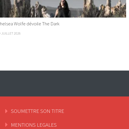
helsea Wolfe dévoile The Dark
9 JUILLET 2026
SOUMETTRE SON TITRE
MENTIONS LEGALES