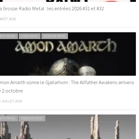
a Grosse Radio Metal : les entrées 2026 #31 et #32
 AOÛT 2026
ACTU METAL
VIDEO METAL
WEBZINE METAL
mon Amarth sonne le Gjallarhorn : The Allfather Awakens arrivera
e 2 octobre
0 JUILLET 2026
ACTU METAL
WEBZINE METAL